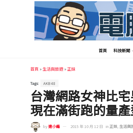
首頁
科技新聞
首頁
»
生活與旅遊
»
正妹
Tags:
AKB48
台灣網路女神比宅
現在滿街跑的量產
by
達小編
2015 年 10 月 12 日
in
正妹
,
生活與