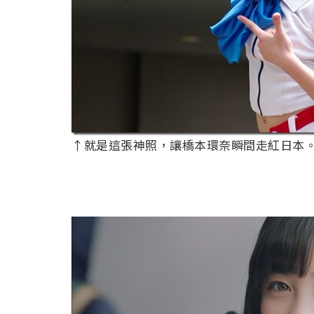
↑就是這張神照，讓橋本環奈瞬間走紅日本