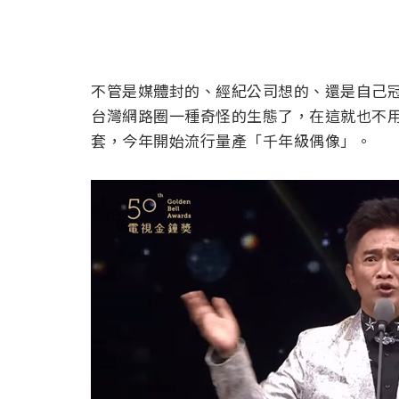
不管是媒體封的、經紀公司想的、還是自己
台灣網路圈一種奇怪的生態了，在這就也不用
套，今年開始流行量產「千年級偶像」。