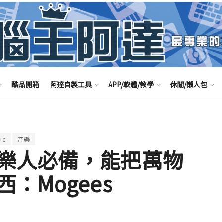
酷品開箱
阿達自製工具
APP/軟體/教學
休閒/懶人包
ic
音樂
樂人必備，能把萬物
：Mogees