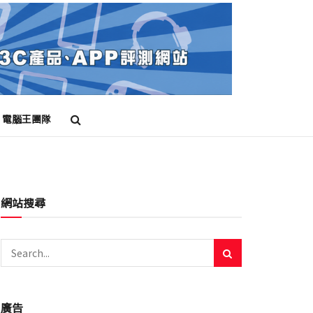
電腦王團隊
網站搜尋
廣告