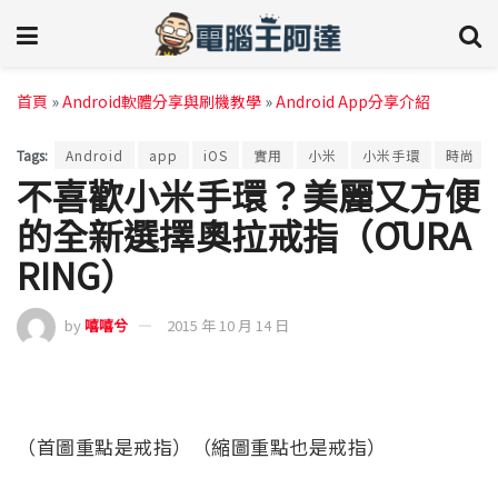
首頁
»
Android軟體分享與刷機教學
»
Android App分享介紹
Tags:
Android
app
iOS
實用
小米
小米手環
時尚
不喜歡小米手環？美麗又方便
的全新選擇奧拉戒指（ŌURA
RING）
by
嘻嘻兮
2015 年 10 月 14 日
（首圖重點是戒指）（縮圖重點也是戒指）