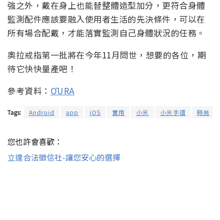
強之外，戴在身上也能替整體造型加分，更符合身體
監測配件應該要融入使用者生活的先決條件，可以在
所有場合配戴，才能落實監測自己身體狀況的任務。
奧拉戒指第一批將在今年11月問世，想要的各位，期
待它快快量產吧！
參考資料：
ŌURA
Tags:
Android
app
iOS
實用
小米
小米手環
時尚
您也許會喜歡：
立達合法徵信社-讓您安心的選擇