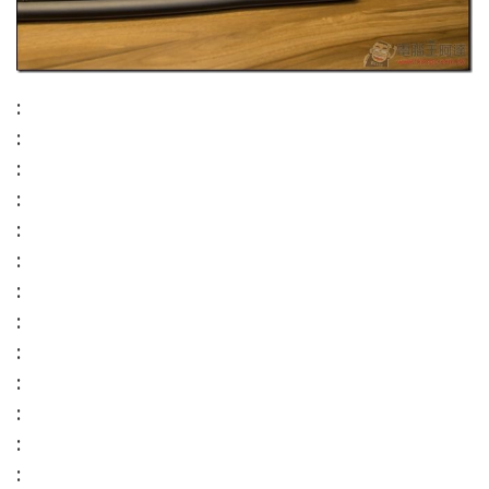
:
:
:
:
:
:
:
:
:
:
:
:
: