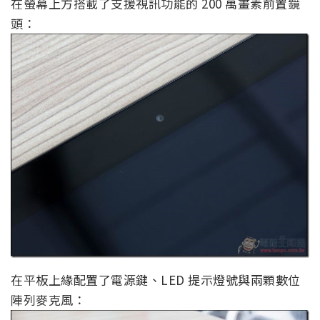
在螢幕上方搭載了支援視訊功能的 200 萬畫素前置鏡
頭：
在平板上緣配置了電源鍵、LED 提示燈號與兩顆數位
陣列麥克風：