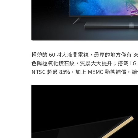
輕薄的 60 吋大液晶電視，最厚的地方僅有 
色陽極氧化鑽石紋，質感大大提升；搭載 LG
NTSC 超過 85%，加上 MEMC 動態補