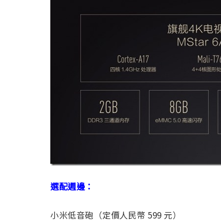
選配週邊：
小米低音砲（定價人民幣 599 元）