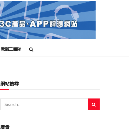
電腦王團隊
網站搜尋
廣告