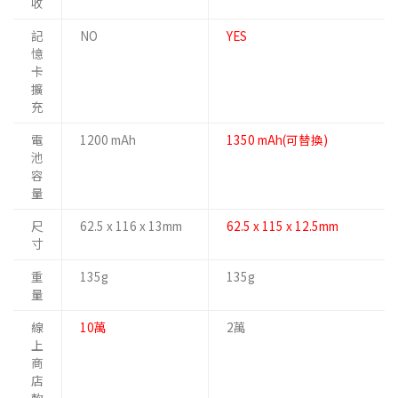
收
記
NO
YES
憶
卡
擴
充
電
1200 mAh
1350 mAh(可替換)
池
容
量
尺
62.5 x 116 x 13mm
62.5 x 115 x 12.5mm
寸
重
135g
135g
量
線
10萬
2萬
上
商
店