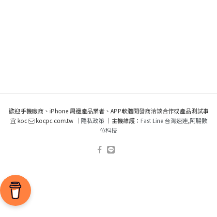
歡迎手機廠商、iPhone 周邊產品業者、APP軟體開發商洽談合作或產品測試事
宜 koc
kocpc.com.tw ｜
隱私政策
｜主機維護：
Fast Line 台灣速連
,
阿腸數
位科技