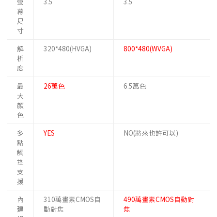
螢
3.5
3.5
幕
尺
寸
解
320*480(HVGA)
800*480(WVGA)
析
度
最
26萬色
6.5萬色
大
顏
色
多
YES
NO(將來也許可以)
點
觸
控
支
援
內
310萬畫素CMOS自
490萬畫素CMOS自動對
建
動對焦
焦