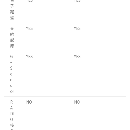
電
YES
YES
子
羅
盤
光
YES
YES
線
感
應
G
YES
YES
-
S
e
n
s
or
R
NO
NO
A
DI
O
接