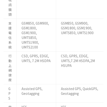
視
訊
鏡
頭
支
GSM850, GSM900,
GSM850, GSM900,
援
GSM1800,
GSM1800, GSM1900,
電
GSM1900,
UMTS850, UMTS1900
信
UMTS850,
系
UMTS1900,
統
UMTS2100
行
CSD, GPRS, EDGE,
CSD, GPRS, EDGE,
動
UMTS, 7.2M HSDPA
UMTS,7.2M HSDPA,2M
上
HSUPA
網
速
度
G
Assisted GPS,
Assisted GPS, QuickGPS,
P
Geotagging
Geotagging
S