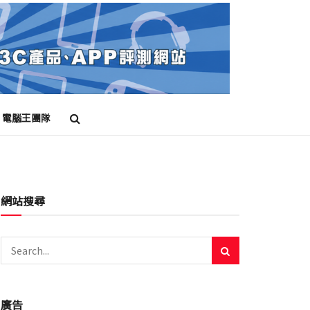
電腦王團隊
網站搜尋
廣告