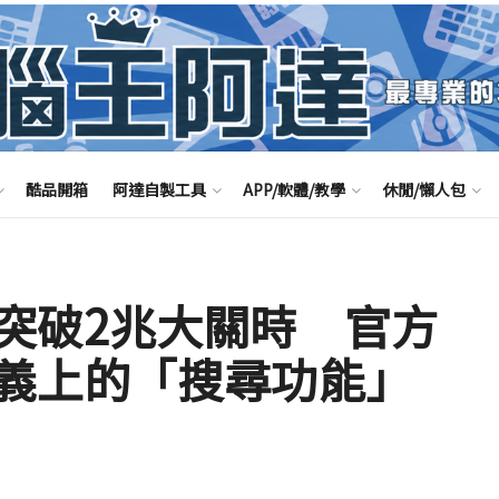
酷品開箱
阿達自製工具
APP/軟體/教學
休閒/懶人包
突破2兆大關時 官方
義上的「搜尋功能」