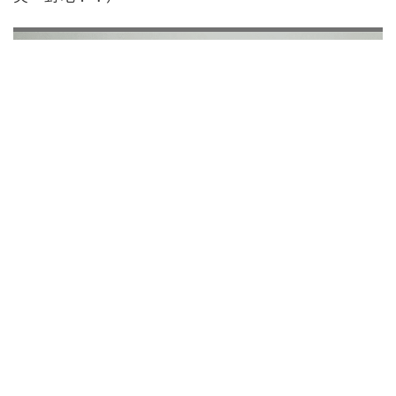
GIF
參考資料：
CellRobot募資網站
、
CellRobot官網
Tags:
Android
iOS
iPhone
機器人
您也許會喜歡：