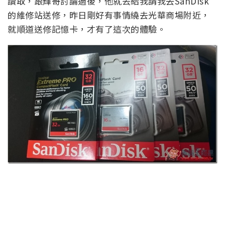
讀取，跟輝哥討論過後，他就丟給我請我去SanDisk
的維修站送修，昨日剛好有事情繞去光華商場附近，
就順道送修記憶卡，才有了這次的體驗。