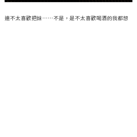
連不太喜歡把妹……不是，是不太喜歡喝酒的我都想
要了呢……MixStik的募資已經進入最後階段，幾乎說
是可以確定會生產囉，喜歡的朋友手腳要快（馬上按
下贊助）
資料來源：
MixStik
Tags:
Android
app
iOS
星際大戰
調酒
您也許會喜歡：
立達合法徵信社-讓您安心的選擇