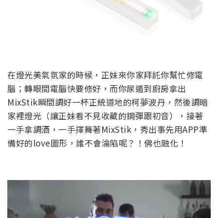
在燈光美氣氛家的時候，正妹來你家拜託你幫忙修電
腦；轉眼間電腦快要修好，而你尿遁到廚房拿出
MixStik瞬間調好一杯正統道地的柯夢波丹，然後調暗
家裡燈光（讓正妹看不見收藏的鋼彈跟初音），接著
一手拿調酒，一手揮舞著MixStik，秀出事先用APP準
備好的love圖形，誰不會淪陷呢？！佛也融化！