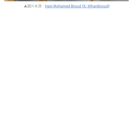
▲圖片來源：
Hani Mohamed Bioud (X/ @hanibioud)