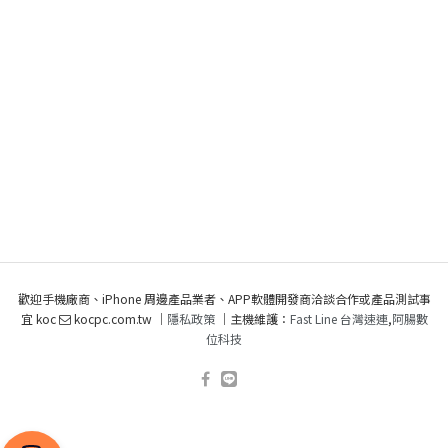
歡迎手機廠商、iPhone 周邊產品業者、APP軟體開發商洽談合作或產品測試事
宜 koc
kocpc.com.tw ｜
隱私政策
｜主機維護：
Fast Line 台灣速連
,
阿腸數
位科技