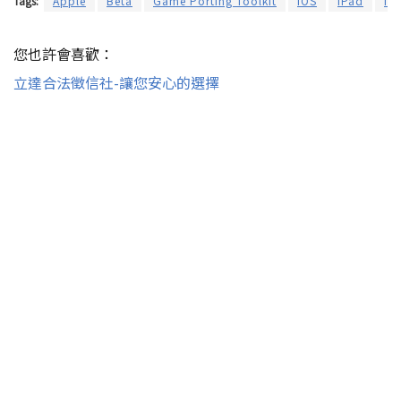
Tags:
Apple
Beta
Game Porting Toolkit
iOS
iPad
iP
您也許會喜歡：
立達合法徵信社-讓您安心的選擇