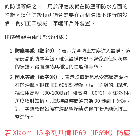
的防護等級之一，用於評估設備在防塵和防水方面的
性能。這個等級特別適合需要在苛刻環境下運行的設
備，例如工業機械、車輛和戶外裝置。
IP69等級由兩個部分組成：
防塵等級（數字6）
：表示完全防止灰塵進入設備。這
是最高的防塵等級，確保設備內部不會受到任何灰塵
的侵擾，從而維持其穩定的性能和壽命。
防水等級（數字9K）
：表示設備能夠承受高壓高溫水
柱的沖擊。根據 IEC 60529 標準，這一等級的測試包
括使用高壓（80-100Bar）和高溫（80°C）水柱從不同
角度噴射設備，測試持續時間通常為 30 秒到 1 分鐘。
這一等級確保設備在經歷極端清洗條件後仍能保持正
常運行。
若 Xiaomi 15 系列具備 IP69（IP69K）防塵