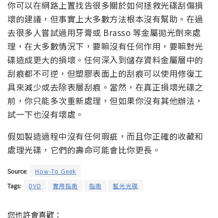
你可以在網路上置找告很多關於如何拯救光碟刮傷損
壞的建議，但事實上大多數方法根本沒有幫助。在過
去很多人嘗試過用牙膏或 Brasso 等金屬拋光劑來處
理，在大多數情況下，要嘛沒有任何作用，要嘛對光
碟造成更大的損壞。任何深入到儲存資料金屬層中的
刮痕都不可逆，但塑膠表面上的刮痕可以使用修復工
具來減少或去除表層刮痕。當然，在真正損壞光碟之
前，你只能多次重新處理，但如果你沒有其他辦法，
試一下也沒有壞處。
假如製造過程中沒有任何瑕疵，而且你正確的收藏和
處理光碟，它們的壽命可能會比你更長。
Source:
How-To Geek
Tags:
DVD
實用指南
指南
藍光光碟
您也許會喜歡：