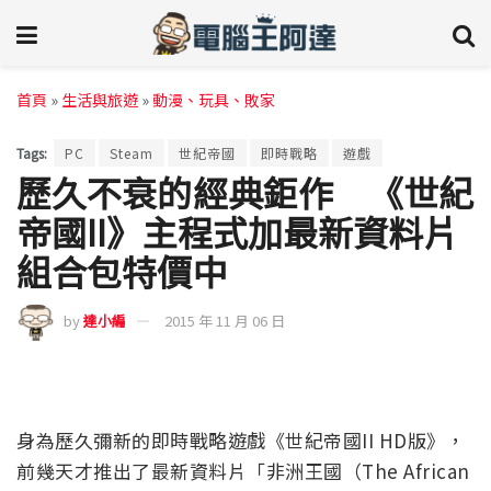
首頁
»
生活與旅遊
»
動漫、玩具、敗家
Tags:
PC
Steam
世紀帝國
即時戰略
遊戲
歷久不衰的經典鉅作 《世紀
帝國II》主程式加最新資料片
組合包特價中
by
達小編
2015 年 11 月 06 日
身為歷久彌新的即時戰略遊戲《世紀帝國II HD版》，
前幾天才推出了最新資料片「非洲王國（The African