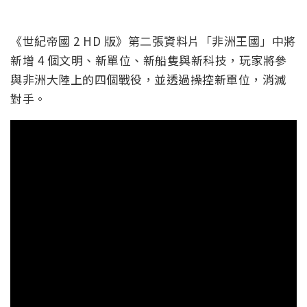
《世紀帝國 2 HD 版》第二張資料片「非洲王國」中將
新增 4 個文明、新單位、新船隻與新科技，玩家將參
與非洲大陸上的四個戰役，並透過操控新單位，消滅
對手。