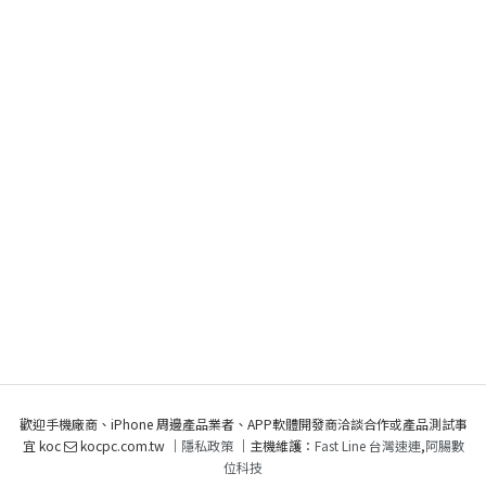
歡迎手機廠商、iPhone 周邊產品業者、APP軟體開發商洽談合作或產品測試事
宜 koc
kocpc.com.tw ｜
隱私政策
｜主機維護：
Fast Line 台灣速連
,
阿腸數
位科技