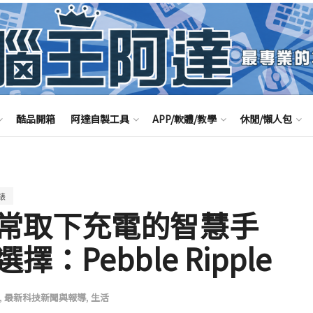
酷品開箱
阿達自製工具
APP/軟體/教學
休閒/懶人包
錶
常取下充電的智慧手
Pebble Ripple
,
最新科技新聞與報導
,
生活