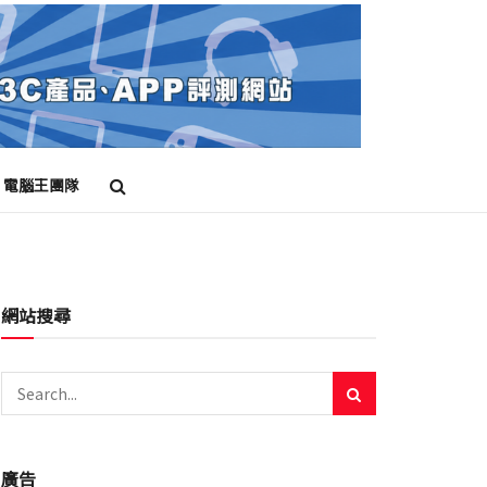
電腦王團隊
網站搜尋
廣告