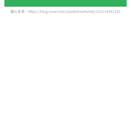
圖片來源：https://blog.naver.com/daedubearfamily/223134362192