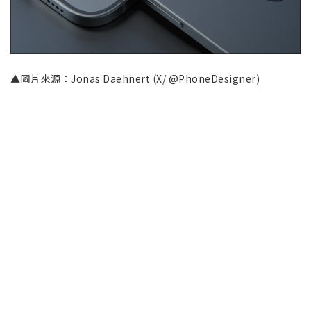
▲圖片來源：Jonas Daehnert (X/ @PhoneDesigner)