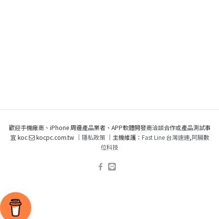
歡迎手機廠商、iPhone 周邊產品業者、APP軟體開發商洽談合作或產品測試事
宜 koc
kocpc.com.tw ｜
隱私政策
｜主機維護：
Fast Line 台灣速連
,
阿腸數
位科技