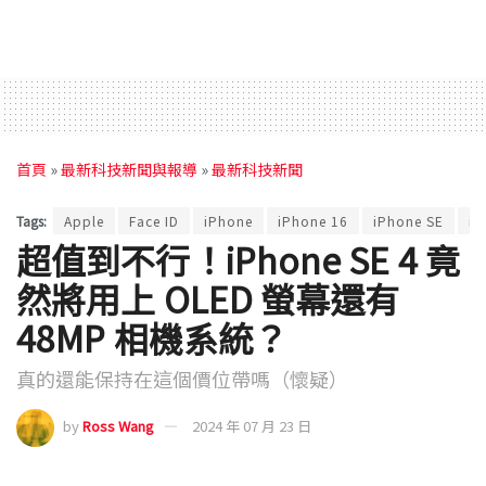
首頁
»
最新科技新聞與報導
»
最新科技新聞
Tags:
Apple
Face ID
iPhone
iPhone 16
iPhone SE
iP
超值到不行！iPhone SE 4 竟
然將用上 OLED 螢幕還有
48MP 相機系統？
真的還能保持在這個價位帶嗎（懷疑）
by
Ross Wang
2024 年 07 月 23 日