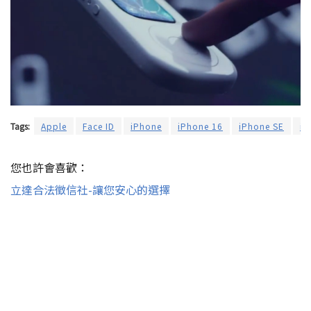
Tags:
Apple
Face ID
iPhone
iPhone 16
iPhone SE
iP
您也許會喜歡：
立達合法徵信社-讓您安心的選擇