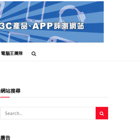
電腦王團隊
網站搜尋
廣告