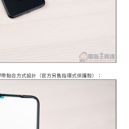
膠帶黏合方式設計（官方另售指環式保護殼）：