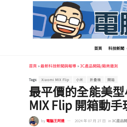
首頁
科技新聞
首頁
»
最新科技新聞與報導
»
3C產品開箱/廠商邀測
Tags:
Xiaomi MIX Flip
小米
折疊機
開箱
最平價的全能美型小
MIX Flip 開箱動手
by
電腦王阿達
2024 年 07 月 27 日
in
3C產品