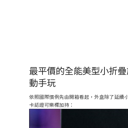
最平價的全能美型小折疊旗艦：X
動手玩
依照國際慣例先由開箱看起，外盒除了延續小米黑底
卡認證可樂標加持：