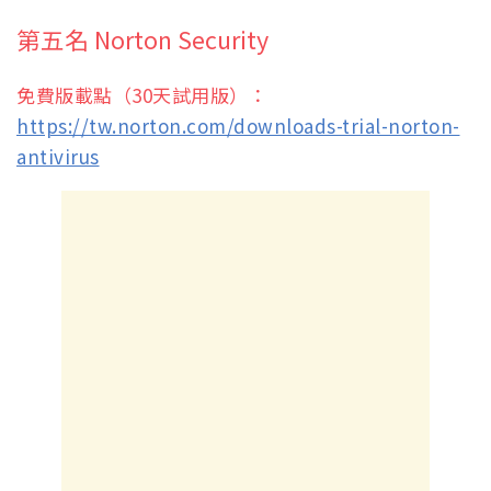
第五名 Norton Security
免費版載點（30天試用版）：
https://tw.norton.com/downloads-trial-norton-
antivirus