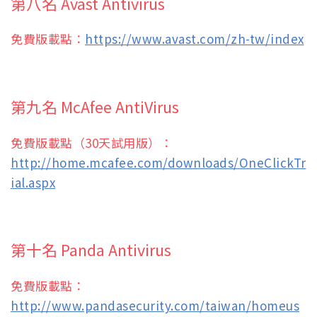
第八名 Avast Antivirus
免費版載點：
https://www.avast.com/zh-tw/index
第九名 McAfee AntiVirus
免費版載點（30天試用版）：
http://home.mcafee.com/downloads/OneClickTr
ial.aspx
第十名 Panda Antivirus
免費版載點：
http://www.pandasecurity.com/taiwan/homeus