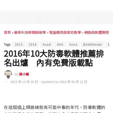
首頁
»
最新科技新聞與報導
»
電腦應用與其他教學
»
網路與軟體應用
Tags:
2015
2016
Avast
AVG
Avira
Bitdefender
ES
2016年10大防毒軟體推薦排
名出爐 內有免費版載點
by
達小編
2015 年 10 月 30 日 - Updated on 2016 年 05 月 21 日
在這個插上網路線就有可能中毒的年代，防毒軟體的