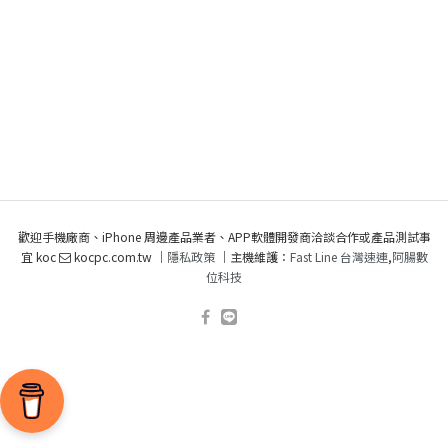
歡迎手機廠商、iPhone 周邊產品業者、APP軟體開發商洽談合作或產品測試事
宜 koc
kocpc.com.tw ｜
隱私政策
｜主機維護：
Fast Line 台灣速連
,
阿腸數
位科技