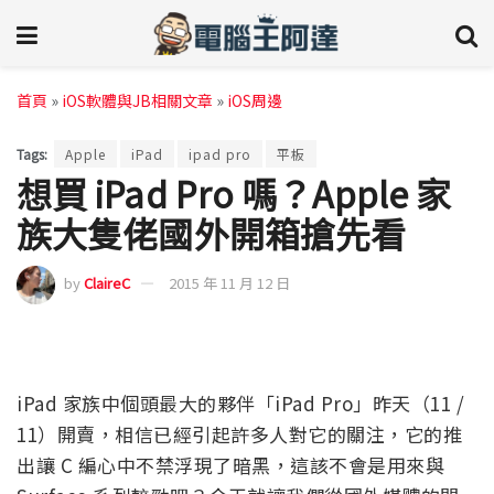
首頁
»
iOS軟體與JB相關文章
»
iOS周邊
Tags:
Apple
iPad
ipad pro
平板
想買 iPad Pro 嗎？Apple 家
族大隻佬國外開箱搶先看
by
ClaireC
2015 年 11 月 12 日
iPad 家族中個頭最大的夥伴「iPad Pro」昨天（11 /
11）開賣，相信已經引起許多人對它的關注，它的推
出讓 C 編心中不禁浮現了暗黑，這該不會是用來與