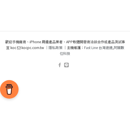
歡迎手機廠商、iPhone 周邊產品業者、APP軟體開發商洽談合作或產品測試事
宜 koc
kocpc.com.tw ｜
隱私政策
｜主機維護：
Fast Line 台灣速連
,
阿腸數
位科技