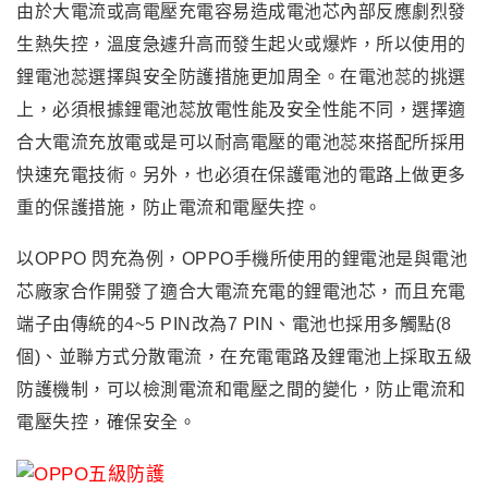
由於大電流或高電壓充電容易造成
電池芯內部反應劇烈發
生熱失控，溫度急遽升高而發生起火或爆炸
，所以使用的
鋰電池蕊選擇與安全防護措施更加周全
。在電池蕊的挑選
上
，
必須根據
鋰電池蕊放電性能及安全性能不同，選擇適
合大電流充放電或是可以耐高電壓的電池蕊來搭配所採用
快速充電技術。另外
，也必須在保護電池的電路上做更多
重的保護措施
，防止電流和電壓失控
。
以OPPO 閃充為例，OPPO手機所使用的鋰電池是與電池
芯廠家合作開發了適合大電流充電的鋰電池芯，
而且充電
端子由傳統的4~5 PIN改為7 PIN
、
電池也採用多觸點(8
個)、並聯方式分散電流，
在充電電路及鋰電池上採取五級
防護機制，可以檢測電流和電壓之間的變化，防止電流和
電壓失控，確保安全。