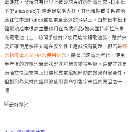
電池蕊
，發現只有
世界上
被公認
最好的鋰電池蕊~日本松
下(Panasonic)鋰電池足以堪大任
，其他韓製或陸系電池
蕊往往中途Failed或是電量衰退20%以上
。由於
日本松下
鋰電池
成本很高主要應用在高端商品(如
美國特斯拉汽車
充電電池..)上
，坊間手機鮮少使用這款鋰電池蕊。
雖然只
要正確使用快速充電在安全性上應該沒有問題
，但若是
經
常快沒電才充+經常使用快充
，將會加速電池老化，使用
半年後的鋰電池衰退狀況就可能會變得明顯
。這或許就是
廠商在快速充電上只標榜充電縮短時間的效果與安全性
，
但對列為耗材的鋰電池使用壽命卻隻字未提的原因之一
吧!