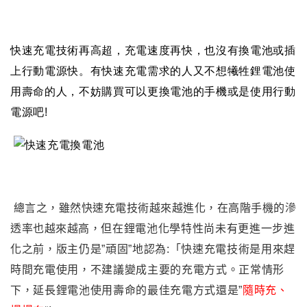
快速充電技術再高超
，
充電速度再快
，
也沒有換電池或插
上行動電源快
。
有快速充電需求的人又不想犧牲鋰電池使
用壽命的人
，
不妨購買可以更換電池的手機或是使用行動
電源吧!
總言之
，
雖然快速充電技術越來越進化
，在高階手機的滲
透率也越來越高
，但在鋰電池化學特性尚未有更進一步進
化之前
，版主仍是”頑固”地認為
:
「
快速充電技術是用來趕
時間充電使用
，不建議
變成主要的充電方式
。正常情形
下
，延長
鋰電池使用壽命的最佳充電方式還是”
隨時充
、