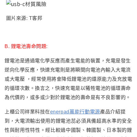
圖片來源: T客邦
B. 鋰電池壽命問題:
鋰電池是通過電化學反應而產生電能的裝置
，充電是發生
逆向化學反應
，
快速充電則是將瞬間向電池內輸入大電流
或大電壓
，經常使用將會降低鋰電池的還原能力及充放電
的循環次數
。換言之
，快速充電
是以犧牲電池的循環壽命
為代價的
，或多或少對於鋰電池的壽命是有不良影響的
。
nerpad萬能行動電源
產品介紹提
上櫃公司祥業科技在
e
到
大電流輸出
，
使用的鋰電池蕊必須具備超高水準的安全
性與耐用性特性
。經比較過中國製、韓國製、日本製的鋰