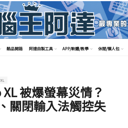
酷品開箱
阿達自製工具
APP/軟體/教學
休閒/懶人包
 XL
 Pro XL 被爆螢幕災情？
、關閉輸入法觸控失