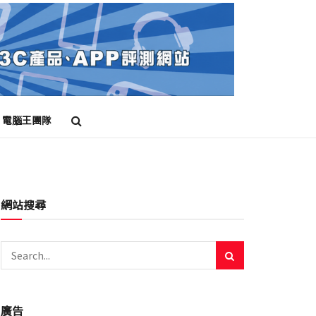
電腦王團隊
網站搜尋
廣告