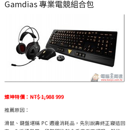
Gamdias 專業電競組合包
燦坤特價：
NT$ 1,988
999
推薦原因：
滑鼠、鍵盤堪稱 PC 週邊消耗品，先別說壽終正寢這回