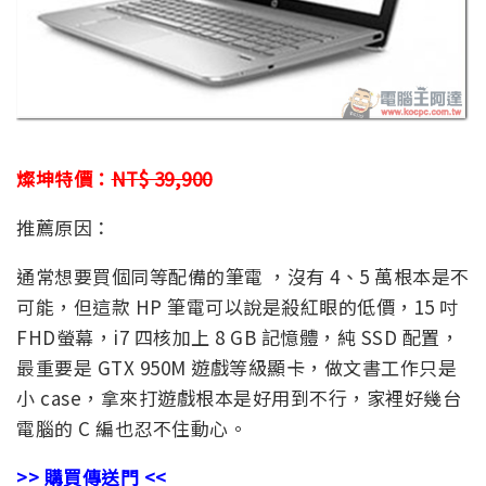
燦坤特價：
NT$ 39,900
推薦原因：
通常想要買個同等配備的筆電 ，沒有 4、5 萬根本是不
可能，但這款 HP 筆電可以說是殺紅眼的低價，15 吋
FHD螢幕，i7 四核加上 8 GB 記憶體，純 SSD 配置，
最重要是 GTX 950M 遊戲等級顯卡，做文書工作只是
小 case，拿來打遊戲根本是好用到不行，家裡好幾台
電腦的 C 編也忍不住動心。
>>
購買傳送門
<<