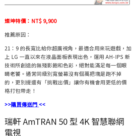
燦坤特價：NT$ 9,900
推薦原因：
21：9 的長寬比給你超廣視角，最適合用來玩遊戲，加
上 LG 一直以來在液晶面板表現出色，運用 AH-IPS 新
技術所創造的無殘影飽和色彩，絕對能滿足每一個眼
睛老饕。通常同級別寬螢幕沒有個萬把塊是跑不掉
的，更別提還有「挑戰出價」讓你有機會用更低的價
格打包帶走！
>>
購買傳送門
<<
瑞軒 AmTRAN 50 型 4K 智慧聯網
電視