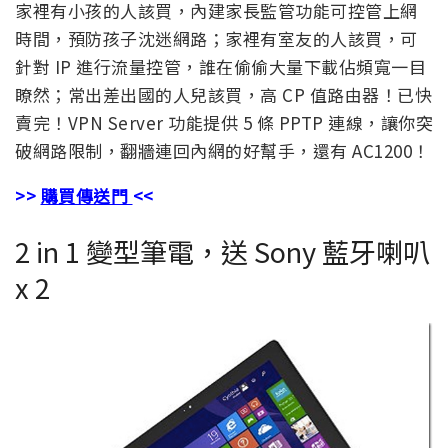
家裡有小孩的人該買，內建家長監管功能可控管上網
時間，預防孩子沈迷網路；家裡有室友的人該買，可
針對 IP 進行流量控管，誰在偷偷大量下載佔頻寬一目
瞭然；常出差出國的人兒該買，高 CP 值路由器！已快
賣完！VPN Server 功能提供 5 條 PPTP 連線，讓你突
破網路限制，翻牆連回內網的好幫手，還有 AC1200！
>>
購買傳送門
<<
2 in 1 變型筆電，送 Sony 藍牙喇叭
x 2