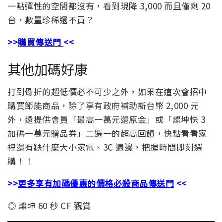
一點彈性的空間都沒有，看到現降 3,000 而且僅剩 20
台，數量珍稀還不買？
>>
購買傳送門
<<
其他加碼好康
打到骨折的超低價必不可少之外，如果在這次會招中
購買節能商品，除了享有政府補助新台幣 2,000 元
外，還提供會員「最高一萬元還原金」或「燦坤快 3
加碼一萬元贈品券」二選一的超高回饋，快點看看家
裡還有缺什麼大小家電、3C 週邊，把握時間即刻選
購！！
>>
更多享有加碼優惠的價格必殺商品傳送門
<<
◎ 燦坤 60 秒 CF 觀賞