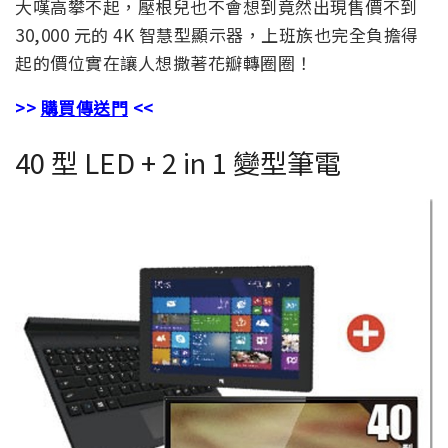
大嘆高攀不起，壓根兒也不會想到竟然出現售價不到
30,000 元的 4K 智慧型顯示器，上班族也完全負擔得
起的價位實在讓人想撒著花瓣轉圈圈！
>>
購買傳送門
<<
40 型 LED + 2 in 1 變型筆電