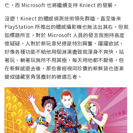
亡，而 Microsoft 也將繼續支持 Kniect 的發展。
沒錯！Kinect 的體感偵測技術領先群雄，直至後來
PlayStation 所推出的體感攝影機也無法出其右，但就
如標題所言，對於 Microsoft 人員的發言我抱持高度
懷疑疑。人對於新玩意兒總是特別興奮、躍躍欲試，
好像各種功能不給他用個淋漓盡致就渾身不爽快，站
著玩、躺著玩無所不用其極，每天用他都不厭倦，但
在新鮮感退去後，那些曾經視同珍寶的新鮮貨也逐漸
變成儲藏室角落塵封的被遺忘者。