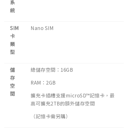
系
統
SIM
Nano SIM
卡
類
型
儲
總儲存空間：16GB
存
RAM：2GB
空
間
擴充卡插槽支援microSD™記憶卡，最
高可擴充2TB的額外儲存空間
（記憶卡需另購）