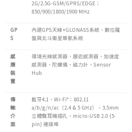
2G/2.5G-GSM/GPRS/EDGE：
850/900/1800/1900 MHz
GP
內建GPS天線+GLONASS系統、數位羅
S
盤與北斗衛星導航系統
感
環境光線感測器、趨近感測器、加速度
應
感測器、陀螺儀、磁力計、Sensor
裝
Hub
置
傳
藍牙4.1、Wi-Fi
：802.11
®
輸
a/b/g/n/ac（2.4 & 5 GHz）、3.5mm
介
立體聲耳機插孔、micro-USB 2.0 (5-
面
pin) 連接埠