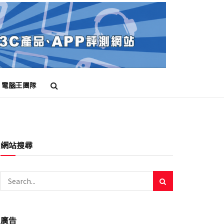
電腦王團隊
雲
前瞻
原神
台灣Vtuber
崩壞
崩壞3rd
崩壞三
巡獵 三
網站搜尋
廣告