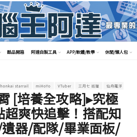
酷品開箱
阿達自製工具
APP/軟體/教學
休閒/懶人包
honkai starrail
miHoYo
VTuber
三月七 巡獵
仙舟羅浮
停
霄 [培養全攻略]▸究極
點超爽快追擊！搭配知
遺器/配隊/畢業面板/