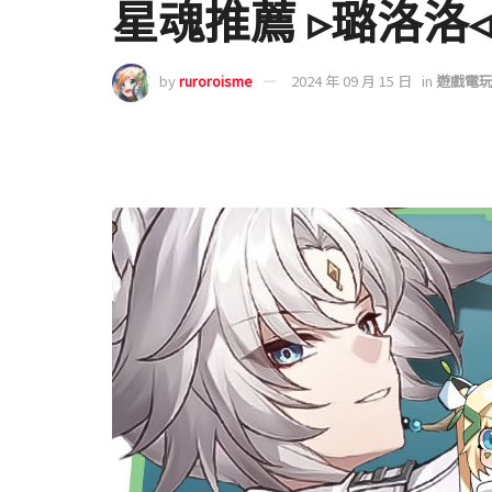
星魂推薦 ▹璐洛洛
by
ruroroisme
2024 年 09 月 15 日
in
遊戲電