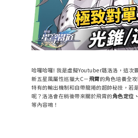
哈囉哈囉! 我是虛擬Youtuber璐洛洛，
新五星風屬性巡獵大C－
飛霄
的角色培養全攻
特有的輸出機制和自帶龍捲的超帥秘技，若
呢？洛洛會在稍後帶來關於飛霄的
角色定位、
等內容
唷！