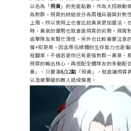
以名為「
飛黃
」的充能點數，作為大招啟動
為對群，飛霄的終結技分為兩種兵器與針對
上限，所以使用上也會比起黃泉更加靈活，
時，黃泉的優勢也就會是飛霄的劣勢，飛霄
追擊隊友來幫忙清怪。另外也比較需要注意
獵+知更鳥，因此隊伍總體的生存能力也是
程翻車。不過若是你已有最強對群－黃泉、
飛霄的輸出核心，再搭配全體隊友的多動配
黃」，只要滿
6/12點
「飛黃」，就能讓飛霄
以及被擊破的敵人造成傷害。