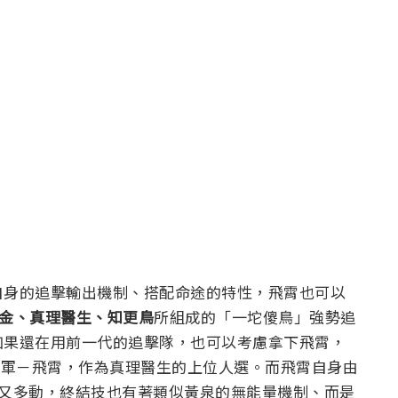
自身的追擊輸出機制、搭配命途的特性，飛霄也可以
金、真理醫生、知更鳥
所組成的「一坨傻鳥」強勢追
如果還在用前一代的追擊隊，也可以考慮拿下飛霄，
擊將軍－飛霄，作為真理醫生的上位人選。
而飛霄自身由
速又多動，終結技也有著類似黃泉的無能量機制、而是