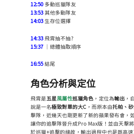
12:50
多動巡獵隊友
13:53
其他多動隊友
14:03
生存位選擇
14:33
飛霄抽不抽?
15:37
｜總體抽取順序
16:55
結尾
角色分析與定位
飛霄是
五星
風屬性
巡獵角色
，定位為
輸出
，
說是一名
極致對單的大C
，而原本由
托帕、砂
擊隊，近幾天也剛更新了新的蘋果發布會，
讓你的追擊隊晉升成Pro Max版！並由天
於巡獵+追擊的緣故，輸出過程中也是既高