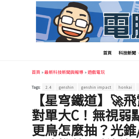
首頁
科技新聞
首頁
»
最新科技新聞與報導
»
遊戲電玩
Tags:
2.4
genshin
genshin impact
honkai
【星穹鐵道】🚀飛
對單大C！無視弱
更鳥怎麼抽？光錐/