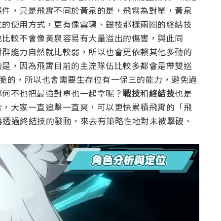
條件，只是飛霄不同於黃泉的是，飛霄為對單，黃泉
性的使用方式，更有像雲璃、銀枝那樣兩圈的終結技
也比較不會像黃泉容易有大量溢出的傷害，與此同
對群能力自然就比較弱，所以也會更依賴其他多動的
的是，因為飛霄目前的主流隊伍比較多都會是帶雙巡
偏脆的，所以也會需要生存位有一保三的能力，避免過
那何不也把最強對單也一起拿呢？
戰技
和
終結技
也是
合，大家一直追擊一直爽，可以更快累積飛霄的「飛
再透過終結技的發動，來去有策略性地對未被擊破、