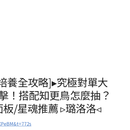
[培養全攻略]▸究極對單大
追擊！搭配知更鳥怎麼抽？
面板/星魂推薦 ▹璐洛洛◃
XPeBM&t=772s