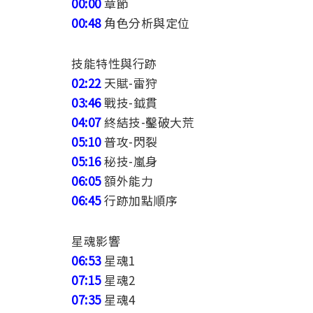
00:00
章節
00:48
角色分析與定位
技能特性與行跡
02:22
天賦-雷狩
03:46
戰技-鉞貫
04:07
終結技-鑿破大荒
05:10
普攻-閃裂
05:16
秘技-嵐身
06:05
額外能力
06:45
行跡加點順序
星魂影響
06:53
星魂1
07:15
星魂2
07:35
星魂4