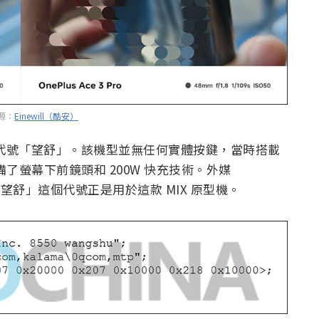
源：
Einewill（酷安）
，代號「望舒」。該機型並無任何實體按鍵，當時搭載
時還配備了螢幕下前鏡頭和 200W 快充技術。外媒
推測「望舒」這個代號正是用於這款 MIX 原型機。