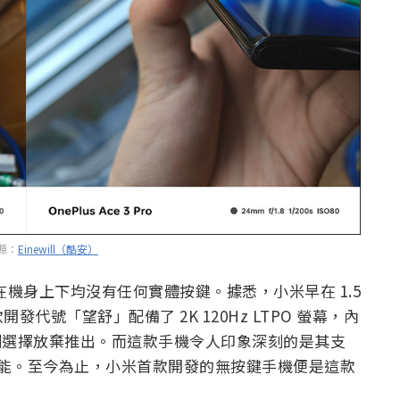
源：
Einewill（酷安）
在機身上下均沒有任何實體按鍵。據悉，小米早在 1.5
號「望舒」配備了 2K 120Hz LTPO 螢幕，內
後時刻選擇放棄推出。而這款手機令人印象深刻的是其支
卓越性能。至今為止，小米首款開發的無按鍵手機便是這款