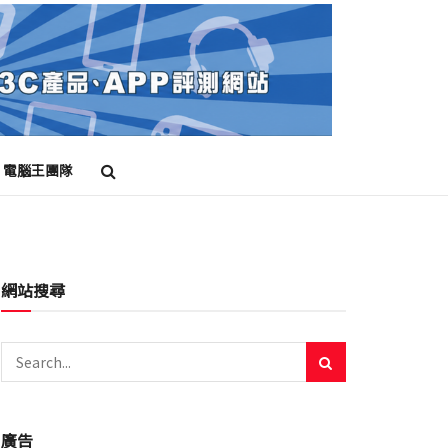
電腦王團隊
網站搜尋
廣告