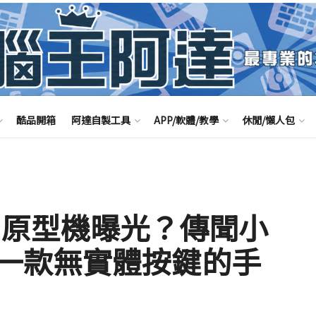
酷品開箱
阿達自製工具
APP/軟體/教學
休閒/懶人包
IX 5 原型機曝光？傳聞小
一款無實體按鍵的手