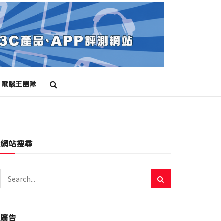
電腦王團隊
網站搜尋
廣告