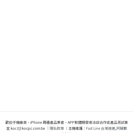
歡迎手機廠商、iPhone 周邊產品業者、APP軟體開發商洽談合作或產品測試事
宜 koc
kocpc.com.tw ｜
隱私政策
｜主機維護：
Fast Line 台灣速連
,
阿腸數