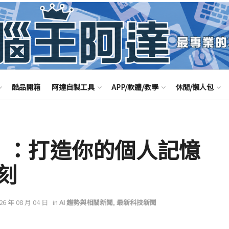
酷品開箱
阿達自製工具
APP/軟體/教學
休閒/懶人包
is」：打造你的個人記憶
刻
026 年 08 月 04 日
in
AI 趨勢與相關新聞
,
最新科技新聞