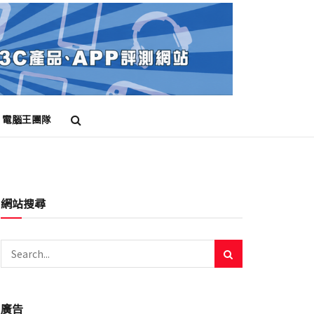
電腦王團隊
網站搜尋
廣告