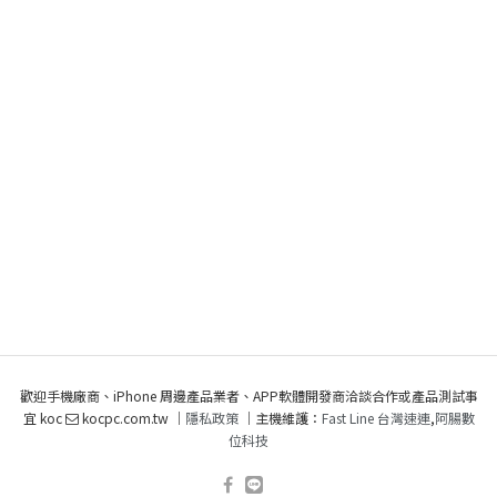
歡迎手機廠商、iPhone 周邊產品業者、APP軟體開發商洽談合作或產品測試事
宜 koc
kocpc.com.tw ｜
隱私政策
｜主機維護：
Fast Line 台灣速連
,
阿腸數
位科技