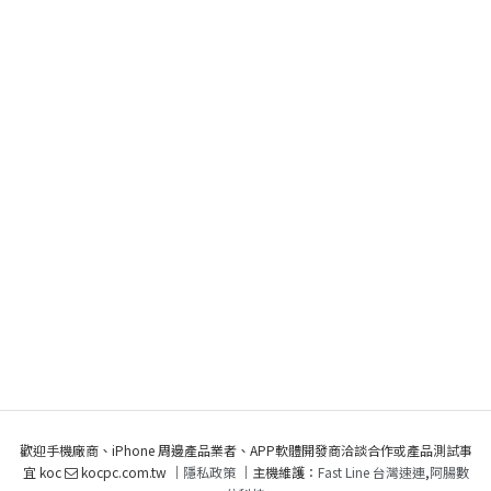
歡迎手機廠商、iPhone 周邊產品業者、APP軟體開發商洽談合作或產品測試事
宜 koc
kocpc.com.tw ｜
隱私政策
｜主機維護：
Fast Line 台灣速連
,
阿腸數