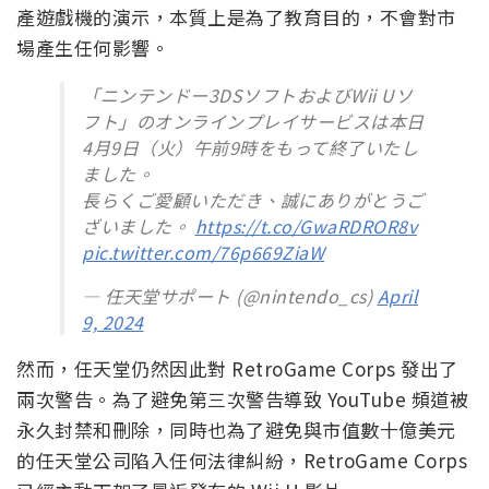
產遊戲機的演示，本質上是為了教育目的，不會對市
場產生任何影響。
「ニンテンドー3DSソフトおよびWii Uソ
フト」のオンラインプレイサービスは本日
4月9日（火）午前9時をもって終了いたし
ました。
長らくご愛顧いただき、誠にありがとうご
ざいました。
https://t.co/GwaRDROR8v
pic.twitter.com/76p669ZiaW
— 任天堂サポート (@nintendo_cs)
April
9, 2024
然而，任天堂仍然因此對 RetroGame Corps 發出了
兩次警告。為了避免第三次警告導致 YouTube 頻道被
永久封禁和刪除，同時也為了避免與市值數十億美元
的任天堂公司陷入任何法律糾紛，RetroGame Corps