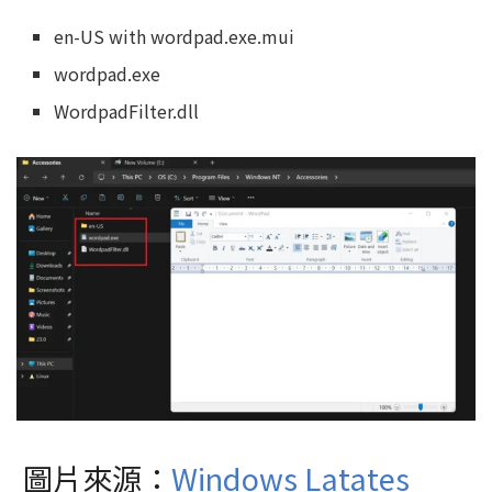
en-US with wordpad.exe.mui
wordpad.exe
WordpadFilter.dll
圖片來源：
Windows Latates