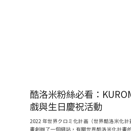
酷洛米粉絲必看：KUROMI
戲與生日慶祝活動
2022 年世界
クロミ化計画（世界酷洛米化計畫）
畫創辦了一個網站，有關世界酷洛米化計畫