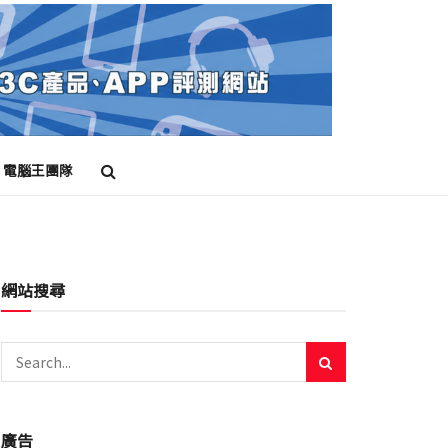
電腦王團隊
網站搜尋
廣告