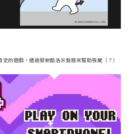
是一款自我肯定的遊戲，通過發射酷洛米髮箍來幫助喪屍（？）