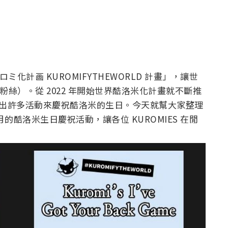
ロミ化計画
KUROMIFYTHEWORLD 計畫
」
，讓世
米粉絲）。從 2022 年開始世界酷洛米化計畫就不斷推
會推出許多活動來慶祝酷洛米的生日。今天就幫大家整理
 月的酷洛米生日慶祝活動，讓各位 KUROMIES 在閒