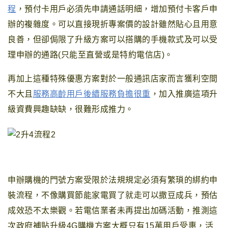
程
，
預付卡用戶必須先申請通話明細
，增加預付卡客戶申
辦的複雜度
。可以直接現折專案價的設計雖然貼心且用意
良善
，但卻侷限了升級方案可以搭購的手機款式及可以受
理申辦的通路(只能至直營或是特約電信店)
。
再加上這種特殊優惠方案對於一般通訊店家而言獲利空間
不大
且
服務高齡用戶後續服務負擔很重
，加入推廣這項升
級資費
興趣缺缺，很難形成推力。
申辦購機的門號方案受限於法規規定必須有繁瑣的綁約申
裝流程
，不像購買節能家電買了就走
可以撒豆成兵
，預估
成效恐不太樂觀
。若電信業者未再提出加碼活動
，
推測這
次政府補貼升級4G購機方案大概只有15萬用戶受惠
，活