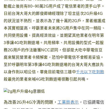
動截止後尚有80~90萬2G用戶成了電信業者的燙手
山芋。
日前
台灣大哥大的鄭俊卿總經理除了坦言這次2G升級4G
的狀況並不熱烈
，並表示
為了幾十萬的2G戶，業者維護成
本其實相當高，呼籲業者未來將2G用戶集中在同一頻段、
共同使用設備，提高經濟效益
，並
期望其他業者在明年第
3季讓4G吃到飽退場
。
共用頻率、共用設備的型式一起服
務2G用戶的作法雖獲
NCC認同，但卻是大吃中華電信豆
腐來幫民營業者卡頻解套，恐怕中華電信不會輕易妥協。
至於呼籲明年第3季讓4G吃到飽退場的台灣大哥大應該先
以身作則以昭公信，畢竟目前電信三雄中
千元以下吃到飽
殺最兇的業者來喊4G吃到飽退場很難引起共鳴。
為改善2G升4G冷清的問題
，
工業局
表示
，已協調電信