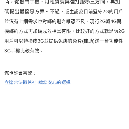
商，從熱門手機、月租資費與強打服務三方向，再加
碼提出最優惠方案。不過
，版主認為目前堅守2G的用戶
並沒有上網需求也對綁約避之唯恐不及
，現行2G轉4G購
機綁約方式再加碼成效相當有限
，
比較好的方式就是讓2G
用戶可以轉換成3G並提供免綁約免費(補助)送一台功能性
3G手機比較有效
。
您也許會喜歡：
立達合法徵信社-讓您安心的選擇