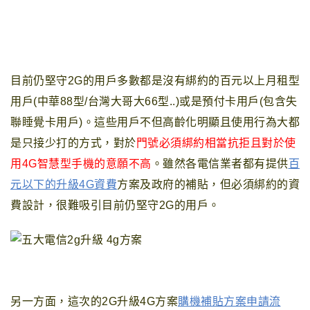
目前仍堅守2G的用戶多數都是沒有綁約的百元以上月租型
用戶(中華88型/台灣大哥大66型..)或是預付卡用戶(包含失
聯睡覺卡用戶)
。
這些用戶不但
高齡化明顯且
使用行為大都
是只接少打的方式，
對於
門號
必須綁約相當抗拒且對於使
用4G智慧型手機
的意願不高
。
雖然各電信業者都有提供
百
元以下的升級4G資費
方案及政府的補貼，但必須綁約的資
費設計，很難吸引目前仍堅守2G的用戶
。
另一方面
，這次的2G升級4G方案
購機補貼方案申請流