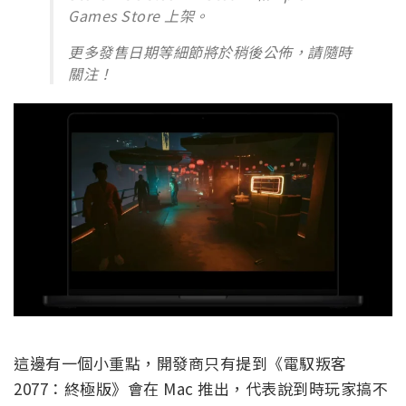
Games Store 上架。
更多發售日期等細節將於稍後公佈，請隨時
關注！
這邊有一個小重點，開發商只有提到《電馭叛客
2077：終極版》會在 Mac 推出，代表說到時玩家搞不