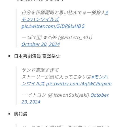
自分を伊藤開司と思い込んでる一般狩人
#
モンハンワイルズ
pic.twitter.com/SlDR8lxHBG
— ぽて🇨 🍄🍮🌟 (@PoTeto_401)
October 30, 2024
日本喜劇演員 富澤岳史
サンド富澤すぎて
ストーリーが頭に入ってこない🤣
#モンハ
ンワイルズ
pic.twitter.com/4qIWCRupxm
— イトコン (@ItokonSukiyaki)
October
29, 2024
奧特曼