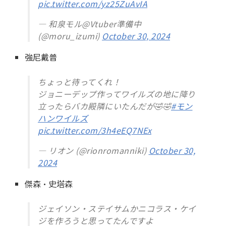
pic.twitter.com/yz25ZuAvIA
— 和泉モル@Vtuber準備中
(@moru_izumi)
October 30, 2024
強尼戴普
ちょっと待ってくれ！
ジョニーデップ作ってワイルズの地に降り
立ったらバカ殿隣にいたんだが🤣🤣
#モン
ハンワイルズ
pic.twitter.com/3h4eEQ7NEx
— リオン (@rionromanniki)
October 30,
2024
傑森·史塔森
ジェイソン・ステイサムかニコラス・ケイ
ジを作ろうと思ってたんですよ