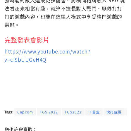
強時能對敵人造成更多傷害。將橫向格購融入 RPG 玩
法看起來相當有趣，就算不擅長對人戰鬥、厭倦打打
打的遊戲內容，也能在這單人模式中享受格鬥遊戲的
樂趣。
完整發表會影片
https://www.youtube.com/watch?
v=cISbUUGeH4Q
Tags:
Capcom
TGS 2022
TGS2022
卡普空
快打旋風
您也許會喜歡：