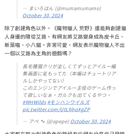
— まいろはん (@mumamumamo)
October 30, 2024
除了創建角色以外，《魔物獵人 荒野》還能夠創建獵
人身邊的隨從艾路。有網友將艾路變身成為皮卡丘、
新葉喵、小八貓。非常可愛，網友表示魔物獵人不出
一個以艾路為主角的遊戲嗎？
長毛種猫クリが楽しくてずっとアイルー編
集画面に篭もってた（本編はチュートリア
ルしかやってない）
このエンジンでアイルー主役のゲーム作っ
て欲しいなぁ。ガルクも出てくるやつ。
#MHWilds
#モンハンワイルズ
pic.twitter.com/UtLhhoXgZP
— アペ 🐾 (@apepe)
October 30, 2024
大家都在努力創造角色的時候有位網友分享自己發現