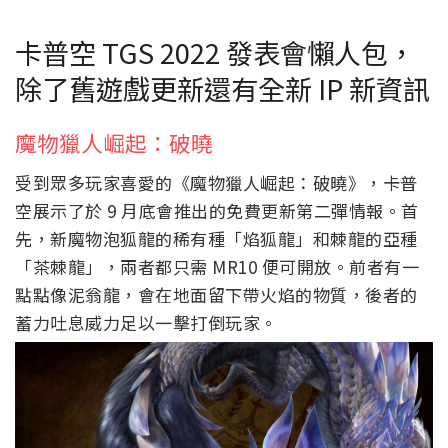
卡普空 TGS 2022 發表會懶人包，
除了舊遊戲更新還有全新 IP 新資訊
魔物獵人崛起：破曉
受到眾多玩家喜愛的《魔物獵人崛起：破曉》，卡普
空展示了於 9 月底會推出的免費更新第二彈情報。首
先，新魔物泡狐龍的稀有種「焰狐龍」和棘龍的亞種
「茶棘龍」，兩者都只需 MR10 便可開放。前者有一
點點像泥翁龍，會在地面留下帶火焰的物質，後者的
蓄力吐息威力足以一擊打倒玩家。