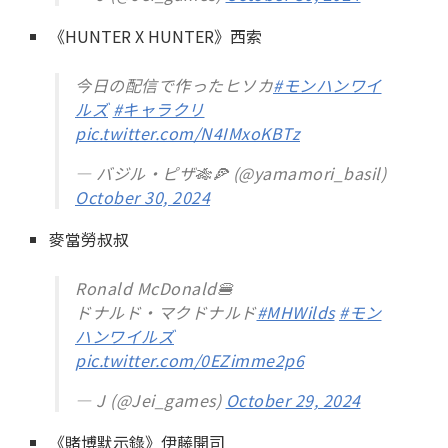
《HUNTER X HUNTER》西索
今日の配信で作ったヒソカ
#モンハンワイ
ルズ
#キャラクリ
pic.twitter.com/N4IMxoKBTz
— バジル・ピザ🎋🍕 (@yamamori_basil)
October 30, 2024
麥當勞叔叔
Ronald McDonald🍔
ドナルド・マクドナルド
#MHWilds
#モン
ハンワイルズ
pic.twitter.com/0EZimme2p6
— J (@Jei_games)
October 29, 2024
《賭博默示錄》伊藤開司