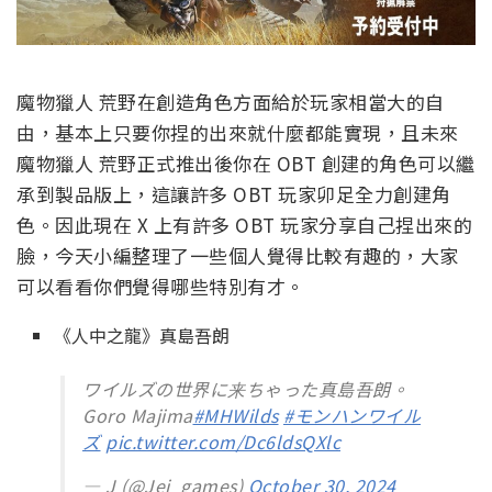
魔物獵人 荒野在創造角色方面給於玩家相當大的自
由，基本上只要你捏的出來就什麼都能實現，且未來
魔物獵人 荒野正式推出後你在 OBT 創建的角色可以繼
承到製品版上，這讓許多 OBT 玩家卯足全力創建角
色。因此現在 X 上有許多 OBT 玩家分享自己捏出來的
臉，今天小編整理了一些個人覺得比較有趣的，大家
可以看看你們覺得哪些特別有才。
《人中之龍》真島吾朗
ワイルズの世界に来ちゃった真島吾朗。
Goro Majima
#MHWilds
#モンハンワイル
ズ
pic.twitter.com/Dc6ldsQXlc
— J (@Jei_games)
October 30, 2024