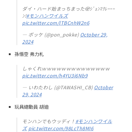
ダイ・ハード始まっちまった🫣ｼﾞｮﾝﾏｸﾚｰｰｰ
ﾝ!
#モンハンワイルズ
pic.twitter.com/lTBCnhW2n6
— ポッケ (@pon_pokke)
October 29,
2024
孫悟空 弗力札
しゃくれｗｗｗｗｗｗｗｗｗｗｗｗｗｗ
pic.twitter.com/h4YU3i6Nb9
— いわたわし (@TAWASHI_CB)
October
29, 2024
玩具總動員 胡迪
モンハンでもウッディ！
#モンハンワイル
ズ
pic.twitter.com/98LcTh8MI6