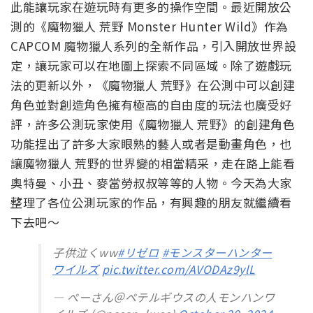
此能讓玩家在遊玩時有更多的操作空間。最近開放公
測的《魔物獵人 荒野 Monster Hunter Wild》作為
CAPCOM 魔物獵人系列的全新作品，引入開放世界設
定，讓玩家可以在地圖上探索不同區域。除了遊戲玩
法的更新以外，《魔物獵人 荒野》在公測中可以創建
角色並對創造角色擁有極高的自由度的玩法也廣受好
評，許多公測玩家使用《魔物獵人 荒野》的創建角色
功能捏出了許多大家眼熟的藝人或者是動畫角色，也
讓魔物獵人 荒野的世界變的相當精采，走在路上能看
奧特曼、小丑、麥當勞叔叔等等的人物。今天為大家
整理了各位公測玩家的作品，有興趣的朋友就繼續看
下去吧～
子供泣くww
#リゼロ
#モンスターハンター
ワイルズ
pic.twitter.com/AVODAz9ylL
— ぺーさん＠ペテルギウスの人モンハンワ