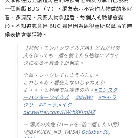
一個遊戲 BUG （？），網友表示不管你人物做的多好
看、多漂亮，只要人物拿起盾，每個人的臉都會變
形。不知道究竟是 BUG 還是因為盾很重所以拿盾的時
候表情會變猙獰。
【悲報・モンハンワイルズ🎮】どれだけ美
人を作っても、盾を構えたら途端にブサイ
クになる不具合？が発生。
全員、シャクレてしまうらしい。
これじゃあ、盾使えないじゃねぇか
よ。。。と界隈では嘆きの声。
#モンスタ
ーハンターワイルズ
#MHWs
#キャラ
クリ
#キャラメイク
pic.twitter.com/HWrhXKImMZ
— 爆炎の大佐 (ハートを5倍で返したい男)
(@BAKUEN_NO_TAISA)
October 30,