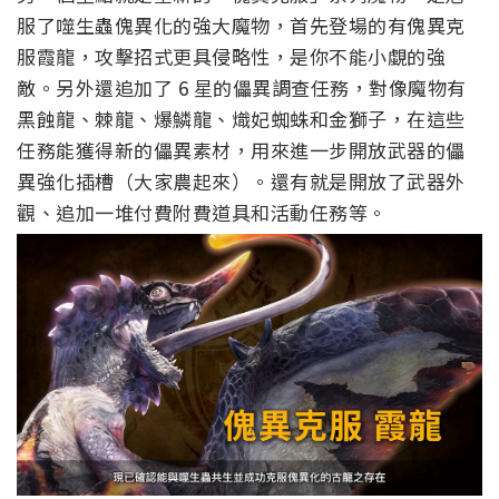
服了噬生蟲傀異化的強大魔物，首先登場的有傀異克
服霞龍，攻擊招式更具侵略性，是你不能小覷的強
敵。另外還追加了 6 星的儡異調查任務，對像魔物有
黑蝕龍、棘龍、爆鱗龍、熾妃蜘蛛和金獅子，在這些
任務能獲得新的儡異素材，用來進一步開放武器的儡
異強化插槽（大家農起來）。還有就是開放了武器外
觀、追加一堆付費附費道具和活動任務等。