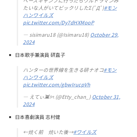
ベースキャンプに行ったらウルトラマンみ
たいな人がいてビックリしたΣ(ﾟДﾟ)
#モン
ハンワイルズ
pic.twitter.com/Dy7dHXMooP
— sisimaru18 (@Isimaru18)
October 29,
2024
日本歌手兼演員 研直子
ハンターの世界線を生きる研ナオコ
#モン
ハンワイルズ
pic.twitter.com/gbwIrucpVh
— えてぃ👾୨ৎ (@Etty_chan_)
October 31,
2024
日本喜劇演員 志村健
←焼く前 焼いた後→
#ワイルズ