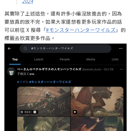
2024
其實除了上述這些，還有許多小編沒放進去的，因為
要放真的放不完。如果大家還想看更多玩家作品的話
可以前往 X 搜尋「
#モンスターハンターワイルズ
」的
標籤去欣賞更多作品。