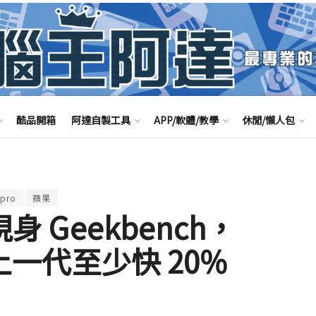
酷品開箱
阿達自製工具
APP/軟體/教學
休閒/懶人包
pro
蘋果
身 Geekbench，
比上一代至少快 20%