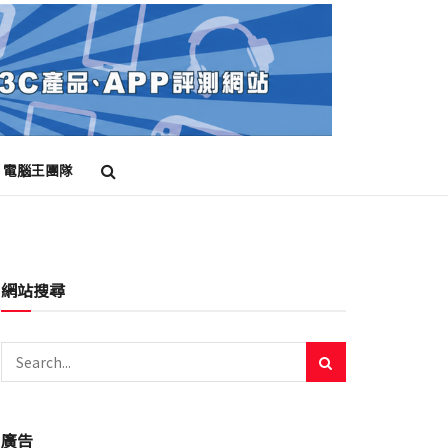
電腦王團隊
網站搜尋
廣告