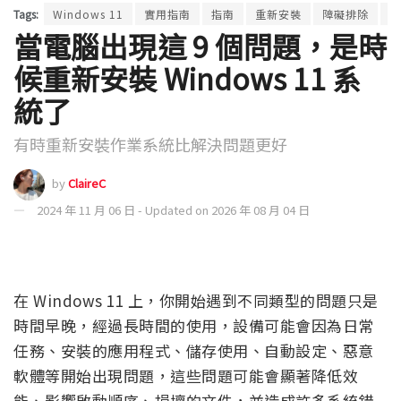
Tags:
Windows 11
實用指南
指南
重新安裝
障礙排除
電
當電腦出現這 9 個問題，是時
候重新安裝 Windows 11 系
統了
有時重新安裝作業系統比解決問題更好
by
ClaireC
2024 年 11 月 06 日 - Updated on 2026 年 08 月 04 日
在 Windows 11 上，你開始遇到不同類型的問題只是
時間早晚，經過長時間的使用，設備可能會因為日常
任務、安裝的應用程式、儲存使用、自動設定、惡意
軟體等開始出現問題，這些問題可能會顯著降低效
能、影響啟動順序、損壞的文件，並造成許多系統錯