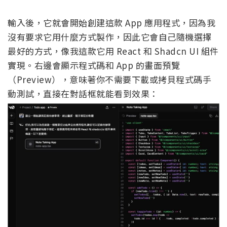
輸入後，它就會開始創建這款 App 應用程式，因為我
沒有要求它用什麼方式製作，因此它會自己隨機選擇
最好的方式，像我這款它用 React 和 Shadcn UI 組件
實現。右邊會顯示程式碼和 App 的畫面預覽
（Preview），意味著你不需要下載或拷貝程式碼手
動測試，直接在對話框就能看到效果：