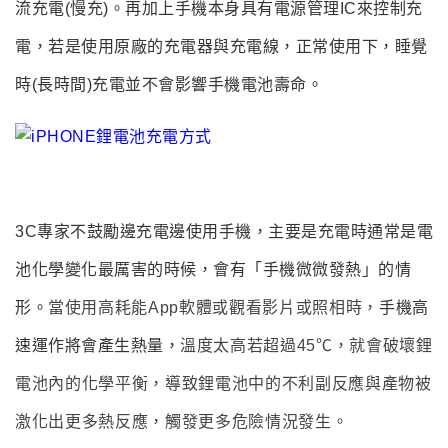
流充電(慢充)
。再加上手機本身具有電源管理IC來控制充
電
，
若是使用原廠的充電器與充電線
，
正常使用下
，
睡覺
時(長時間)充電並不會影響手機電池壽命。
3C專家不鼓勵
邊充電邊使用手機
，
主要是充電時通常是電
池化學變化最厲害的時候
，
會有「手機微微發熱」的情
形
。
當使用高耗能App軟體或觀看影片或照相時
，
手機高
速運作將會產生熱量，
溫度太高若超過45℃，就會破壞鋰
電池內的化學平衡，導致鋰電池中的不利副反應與產物被
激化出更多熱反應，觸發更多危險情況發生
。