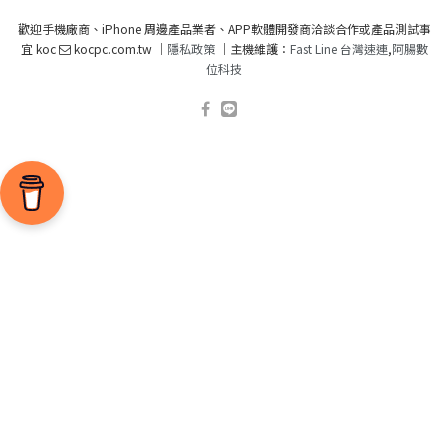
歡迎手機廠商、iPhone 周邊產品業者、APP軟體開發商洽談合作或產品測試事
宜 koc
kocpc.com.tw ｜
隱私政策
｜主機維護：
Fast Line 台灣速連
,
阿腸數
位科技