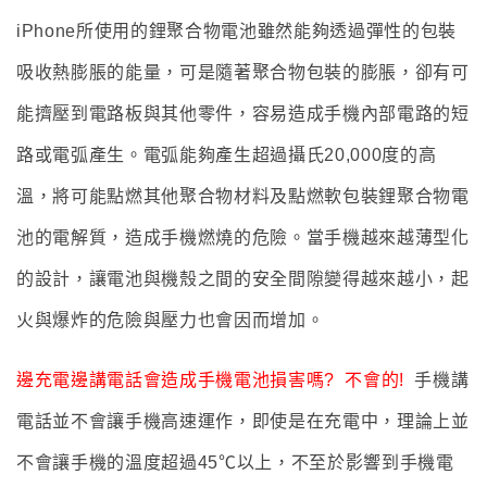
iPhone所使用的鋰聚合物電池雖然能夠透過彈性的包裝
吸收熱膨脹的能量，可是隨著聚合物包裝的膨脹，卻有可
能擠壓到電路板與其他零件，容易造成手機內部電路的短
路或電弧產生。電弧能夠產生超過攝氏20,000度的高
溫，將可能點燃其他聚合物材料及點燃軟包裝鋰聚合物電
池的電解質，造成手機燃燒的危險。
當手機越來越薄型化
的設計
，
讓電池與機殼之間的安全間隙變得越來越小，起
火與爆炸的危險與壓力也會因而增加。
邊充電邊講電話會造成手機電池損害嗎? 不會的!
手機講
電話並不會讓手機高速運作
，即使是在充電中
，
理論上並
不會讓手機的溫度超過
45℃以上
，不至於影響到手機電