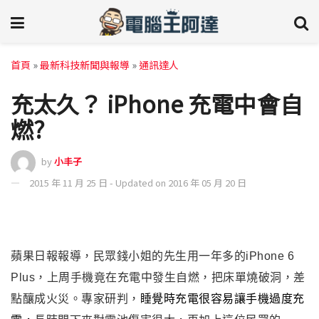
首頁
»
最新科技新聞與報導
»
通訊達人
充太久？ iPhone 充電中會自
燃?
by
小丰子
2015 年 11 月 25 日 - Updated on 2016 年 05 月 20 日
蘋果日報報導
，
民眾錢小姐的先生用一年多的iPhone 6
Plus，上周手機竟在充電中發生自燃，把床單燒破洞，差
點釀成火災。
專家研判，
睡覺時充電很容易讓手機過度充