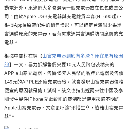
動電源外，果迷們大多會選購一個充電器放在包包或是公
司。由於Apple USB充電器與充電線貴森森(NT690起)，
根據Apple原廠配件的銷售情形
，可以確定台灣
很少果迷
會選購原廠的充電器，若有需求通常會選購坊間廉價的充
電器
。
根據中關村在線
【
山寨充电器到底有多渣？便宜是有原因
的
】
一文，暴力拆解售價只要10元人民幣包裝精美的
APPle山寨充電器
、
售價45元人民幣的品牌
充電器及售價
149元的APPLE原廠充電器後
，
就會發現山寨充電器價格
便宜的原因就是偷工減料
。該文也指出近兩來往中國及泰
國發生幾件iPhone充電致死的案例都是使用來路不明的
Apple山寨充電器
，文章更呼籲”珍惜生命
，遠離
山寨充電
器”
。