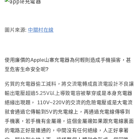
圖片來源:
中關村在線
使用廉價的Apple山寨充電器為何輕則造成手機損害
，甚
至危害生命安全呢
?
劣質的充電器偷工減料
，
將交流電轉成直流電設計不良讓
輸出電壓超過5.25V以上導致
電容被擊穿
或是
本身充電器
絕緣出現題
，
110V~220V
的交流的危險電壓或是大電流
就會通過它傳輸到5V的充電線上，再通過充電線傳導到
手機裏，若手機有金屬邊，這個金屬邊如果跟充電線裏面
的電路正好是連通的，中間沒有任何絕緣，人正好拿著