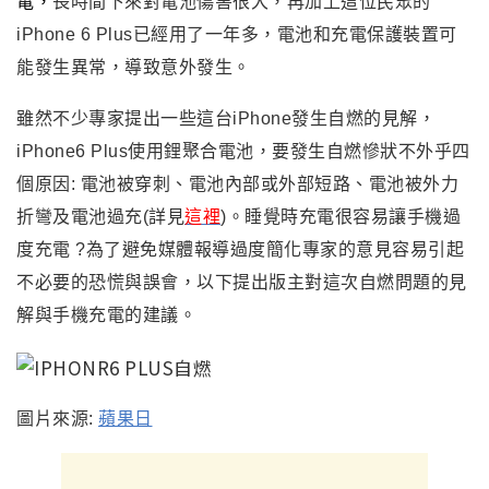
電，
長時間下來對電池傷害很大，再加上這位民眾的
iPhone 6 Plus已經用了一年多，電池和充電保護裝置可
能發生異常，導致意外發生。
雖然不少專家提出一些這台iPhone發生自燃的見解
，
iPhone6 Plus
使用鋰聚合電池，要發生自燃慘狀不外乎四
個原因: 電池被穿刺、電池內部或外部短路、電池被外力
折彎及電池過充(詳見
這裡
)。
睡覺時充電很容易讓手機過
度充電 ?
為了避免媒體報導過度簡化專家的意見容易引起
不必要的恐慌與誤會，以下提出版主對這次自燃問題的見
解與手機充電的建議
。
圖片來源:
蘋果日