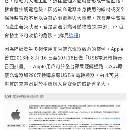
它，腳站到大地上面，這樣整個人體就會形成一個回路
，
就會發生觸電危險。因劣質充電器本身使用的線材或安全
保護裝置都不足以負荷危險電壓與大電流
，
就會產生高溫
而產生著火狀況
，
若是高溫引燃可燃物體(如電池…)
，
就
會發生不可收拾的危險。
(詳見
這裡
)
因為陸續發生多起使用非原廠充電器致命的案例
，
Apple
曾在2013年 8 月 16 日至10月18日做
「
USB電源轉換器
召回計畫
」
，Apple用戶可於全台蘋果經銷通路，以非原
廠充電器加290元換購原廠USB充電轉換器
。由此可見
，
劣質的充電器對於手機與人身安全的威脅有多大
。