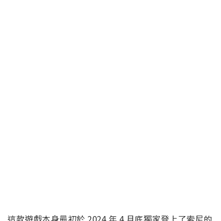
這款遊戲本身最初於 2024 年 4 月底獨家登上了索尼的