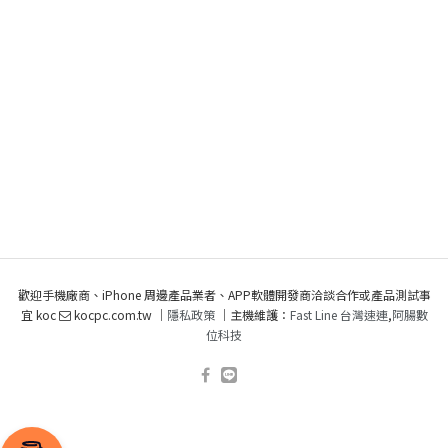
歡迎手機廠商、iPhone 周邊產品業者、APP軟體開發商洽談合作或產品測試事
宜 koc
kocpc.com.tw ｜
隱私政策
｜主機維護：
Fast Line 台灣速連
,
阿腸數
位科技