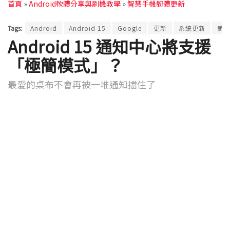
首頁
»
Android軟體分享與刷機教學
»
智慧手機韌體更新
Tags:
Android
Android 15
Google
更新
系統更新
鎖
Android 15 通知中心將支援
「極簡模式」？
最愛的桌布不會再被一堆通知擋住了
by
Ross Wang
2024 年 11 月 27 日 - Updated on 2026 年 08 月 04 日