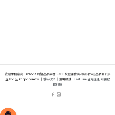
歡迎手機廠商、iPhone 周邊產品業者、APP軟體開發商洽談合作或產品測試事
宜 koc
kocpc.com.tw ｜
隱私政策
｜主機維護：
Fast Line 台灣速連
,
阿腸數
位科技