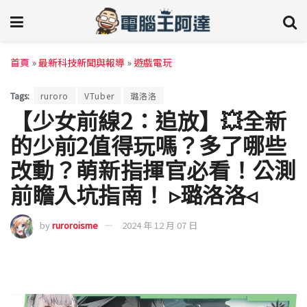
首頁
»
最新科技新聞與報導
»
遊戲電玩
Tags:
ruroro
VTuber
璐洛洛
【少女前線2：追放】💥全新
的少前2值得玩嗎？多了哪些
改動？萌新指揮官必看！公測
前瞻入坑指南！ ▹璐洛洛◃
by
ruroroisme
2024 年 12 月 07 日