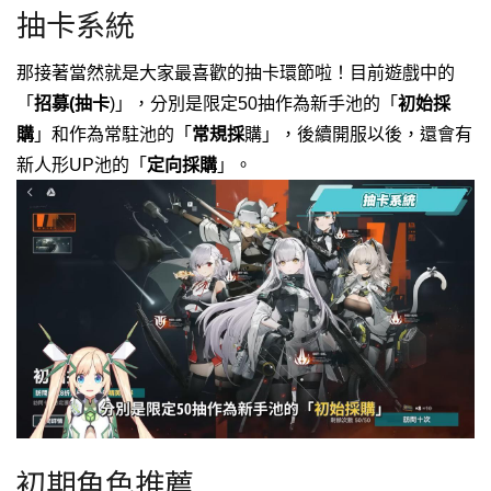
抽卡系統
那接著當然就是大家最喜歡的抽卡環節啦！
目前遊戲中的
「
招募(抽卡
)
」，
分別是限定50抽作為新手池的「
初始採
購
」和作為常駐池的「
常規採
購
」，
後續開服以後，還會有
新人形UP池的「
定向採購
」。
初期角色推薦