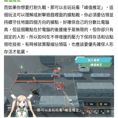
峰值推定
而如果你想要打耐久戰，那可以去玩玩看「峰值推定」，
這
個玩法可以理解成射擊遊戲裡面的據點戰，
你必須要佔領並
持續守住地圖四個方向的據點，好確保自己的分數比電腦
高，
但這個難點在於電腦的後援幾乎是無限的，但你卻只有
固定的人形，
所以如何在不停增援的壓力下保持存活和佔點
很吃技術，
有時候就算壓縮佔領區，也應該要優先確保人形
存活才能贏。