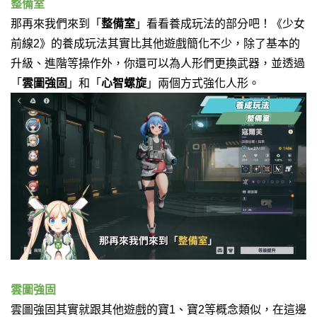
整備室
那再來我們來到「
整備室
」看看養成玩法的部分吧！
《少女
前線2》的養成玩法其實比其他遊戲簡化不少，
除了基本的
升級、進階等操作外，你還可以為人形們更換武器，
並透過
「
雲圖強固
」
和
「
心智螺旋
」
兩個方式強化人形。
雲圖強固
雲圖強固其實就跟其他遊戲的寶1、寶2等概念類似，
在這邊