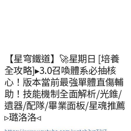
【星穹鐵道】🚀星期日 [培養
全攻略]▸3.0召喚體系必抽核
心！版本當前最強單體直傷輔
助！技能機制全面解析/光錐/
遺器/配隊/畢業面板/星魂推薦
▹璐洛洛◃