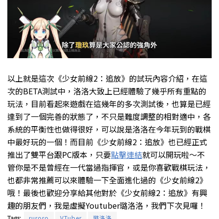
以上就是這次《少女前線2：追放》的試玩內容介紹，
在這
次的BETA測試中，洛洛大致上已經體驗了幾乎所有重點的
玩法，
目前看起來遊戲在這幾年的多次測試後，也算是已經
達到了一個完善的狀態了，
不只是難度調整的相對適中，各
系統的平衡性也做得很好，
可以說是洛洛在今年玩到的戰棋
中最好玩的一個！
而目前《少女前線2：追放》也已經正式
推出了雙平台跟PC版本，只要
點擊連結
就可以開玩啦～
不
管你是不是曾經在一代當過指揮官，或是你喜歡戰棋玩法，
也都非常推薦可以來體驗一下全面進化過的《少女前線2》
哦！
最後也歡迎分享給其他對於
《
少女前線2：追放
》有興
趣的朋友們，
我是虛擬Youtuber璐洛洛，我們下次見囉！
Tags:
ruroro
VTuber
璐洛洛