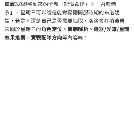
備戰3.0即將到來的全新「記憶命途」×「召喚體
系」，星期日可以說是能對標剛開服時期的布洛妮
婭，若是不清楚自己是否需要抽取，洛洛會在稍後帶
來關於星期日的
角色定位、機制解析、遺器/光錐/星魂
效果推薦
，
實戰配隊方向
等內容
唷！