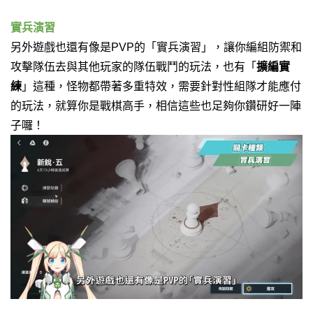
實兵演習
另外遊戲也還有像是PVP的「實兵演習」，
讓你編組防禦和
攻擊隊伍去與其他玩家的隊伍戰鬥的玩法，
也有「
擴編實
練
」這種，怪物都帶著多重特效，
需要針對性組隊才能應付
的玩法，
就算你是戰棋高手，相信這些也足夠你鑽研好一陣
子囉！