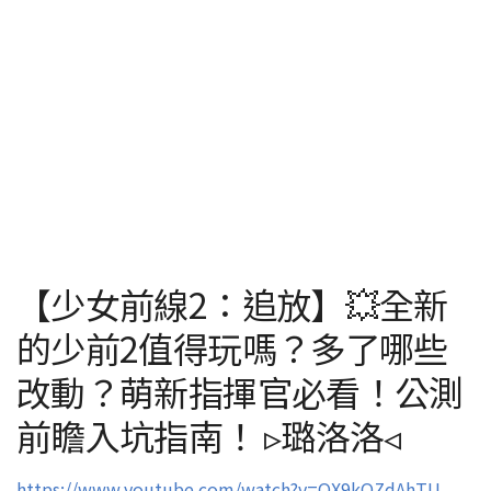
【少女前線2：追放】💥全新
的少前2值得玩嗎？多了哪些
改動？萌新指揮官必看！公測
前瞻入坑指南！ ▹璐洛洛◃
https://www.youtube.com/watch?v=OX9kQZdAhTU