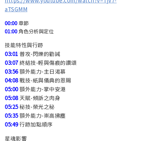
https://www.youtube.com/watch?v=TjV7-
aTSGMM
00:00
章節
01:00
角色分析與定位
技能特性與行跡
03:01
普攻-閃爍的勸誡
03:07
終結技-輕與傷痕的讚頌
03:56
額外能力-主日渴慕
04:08
戰技-紙與儀典的恩賜
05:00
額外能力-掌中安港
05:08
天賦-傾訴之肉身
05:25
秘技-榮光之秘
05:35
額外能力-崇高拂塵
05:49
行跡加點順序
星魂影響