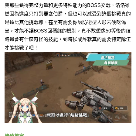
與那些獲得完整力量和更多特殊能力的BOSS交戰，
洛洛雖
然因為進度只打到要塞伯爵，
但也可以感受到這個挑戰真的
是遠比其他挑戰難，
甚至有需要你讓防衛型人形去硬吃傷
害，才能不讓BOSS回穩態的機制，
真不敢想像50等後的歧
路還會有什麼奇怪的技能，
到時候或許就真的需要特定隊伍
才能挑戰了吧！