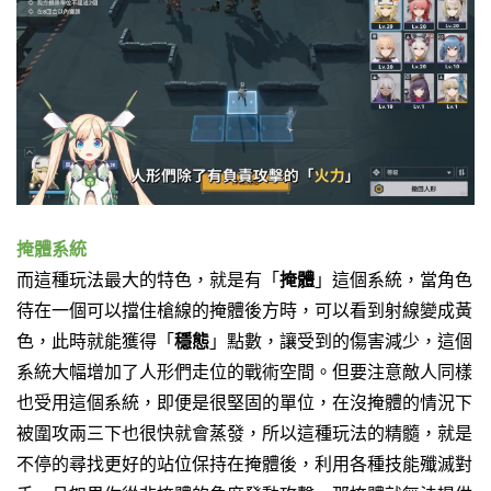
掩體系統
而這種玩法最大的特色，就是有「
掩體
」這個系統，
當角色
待在一個可以擋住槍線的掩體後方時，
可以看到射線變成黃
色，
此時就能獲得「
穩態
」點數，讓受到的傷害減少，
這個
系統大幅增加了人形們走位的戰術空間。
但要注意敵人同樣
也受用這個系統，
即便是很堅固的單位，在沒掩體的情況下
被圍攻兩三下也很快就會蒸發，
所以這種玩法的精髓，就是
不停的尋找更好的站位保持在掩體後，
利用各種技能殲滅對