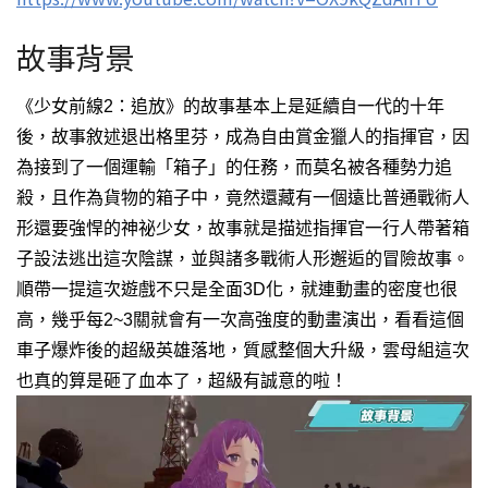
故事背景
《少女前線2：追放》的故事基本上是延續自一代的十年
後，
故事敘述退出格里芬，成為自由賞金獵人的指揮官，
因
為接到了一個運輸「箱子」的任務，而莫名被各種勢力追
殺，
且作為貨物的箱子中，
竟然還藏有一個遠比普通戰術人
形還要強悍的神祕少女，
故事就是描述指揮官一行人帶著箱
子設法逃出這次陰謀，
並與諸多戰術人形邂逅的冒險故事。
順帶一提這次遊戲不只是全面3D化，
就連動畫的密度也很
高，
幾乎每2~3關就會有一次高強度的動畫演出，
看看這個
車子爆炸後的超級英雄落地，質感整個大升級，
雲母組這次
也真的算是砸了血本了，超級有誠意的啦！