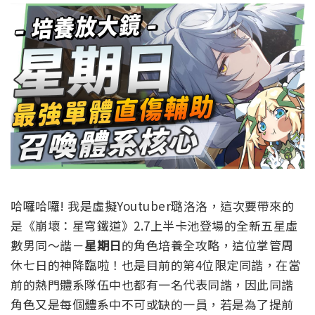
哈囉哈囉! 我是虛擬Youtuber璐洛洛，這次要帶來的
是《崩壞：星穹鐵道》2.7上半卡池登場的全新五星虛
數男同～諧－
星期日
的角色培養全攻略，這位掌管周
休七日的神降臨啦！也是目前的第4位限定同諧，在當
前的熱門體系隊伍中也都有一名代表同諧，因此同諧
角色又是每個體系中不可或缺的一員，若是為了提前