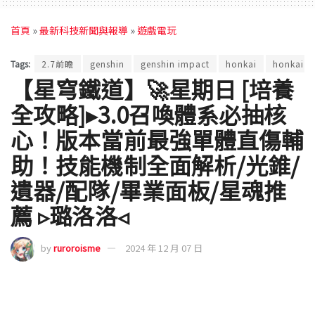
首頁
»
最新科技新聞與報導
»
遊戲電玩
Tags:
2.7前瞻
genshin
genshin impact
honkai
honkai st
【星穹鐵道】🚀星期日 [培養
全攻略]▸3.0召喚體系必抽核
心！版本當前最強單體直傷輔
助！技能機制全面解析/光錐/
遺器/配隊/畢業面板/星魂推
薦 ▹璐洛洛◃
by
ruroroisme
2024 年 12 月 07 日