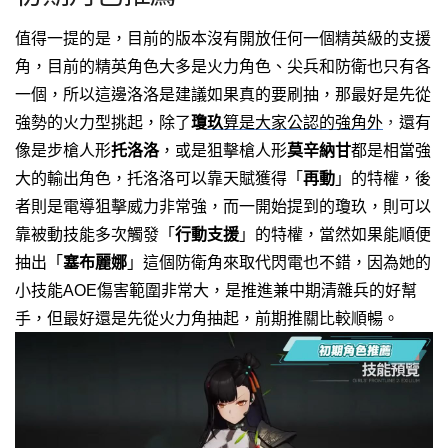
值得一提的是，目前的版本沒有開放任何一個精英級的支援
角，
目前的精英角色大多是火力角色、尖兵和防衛也只有各
一個，
所以這邊洛洛是建議如果真的要刷抽，
那最好是先從
，
強勢的火力型挑起，除了
瓊
玖
算是大家公認的強角外
還有
像是步槍人形
托洛洛
，
或是狙擊槍人形
莫辛納甘
都是相當強
大的輸出角色，
托洛洛可以靠天賦獲得「
再動
」的特權，後
者則是電導狙擊威力非常強，
而一開始提到的瓊玖，則可以
靠被動技能多次觸發「
行動支援
」的特權，
當然如果能順便
抽出「
塞布麗娜
」這個防衛角來取代閃電也不錯，
因為她的
小技能AOE傷害範圍非常大，是推進兼中期清雜兵的好幫
手，
但最好還是先從火力角抽起，前期推關比較順暢。