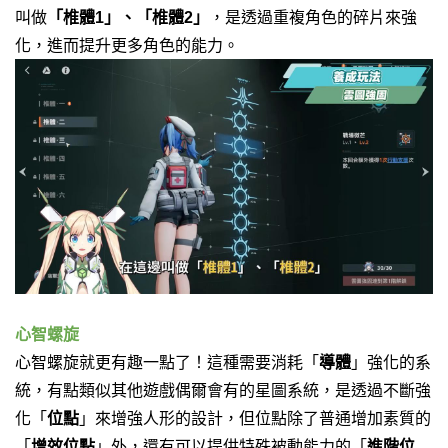
叫做
「椎體1」、「椎體2」
，
是透過重複角色的碎片來強
化，
進而提升更多角色的能力。
心智螺旋
心智螺旋就更有趣一點了！
這種需要消耗「
導體
」強化的系
統，有點類似其他遊戲偶爾會有的星圖系統，
是透過不斷強
化「
位點
」來增強人形的設計，
但位點除了普通增加素質的
「
增效位點
」外，
還有可以提供特殊被動能力的「
進階位