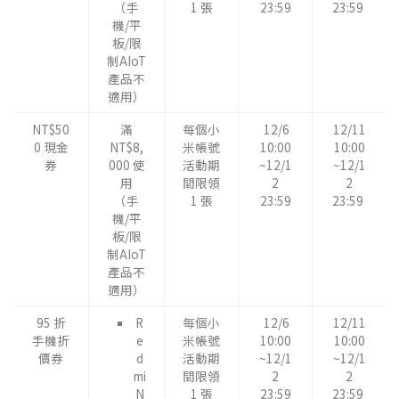
（手
1 張
23:59
23:59
機/平
板/限
制AIoT
產品不
適用）
NT$50
滿
每個小
12/6
12/11
0 現金
NT$8,
米帳號
10:00
10:00
券
000 使
活動期
~12/1
~12/1
用
間限領
2
2
（手
1 張
23:59
23:59
機/平
板/限
制AIoT
產品不
適用）
95 折
R
每個小
12/6
12/11
手機折
e
米帳號
10:00
10:00
價券
d
活動期
~12/1
~12/1
mi
間限領
2
2
N
1 張
23:59
23:59