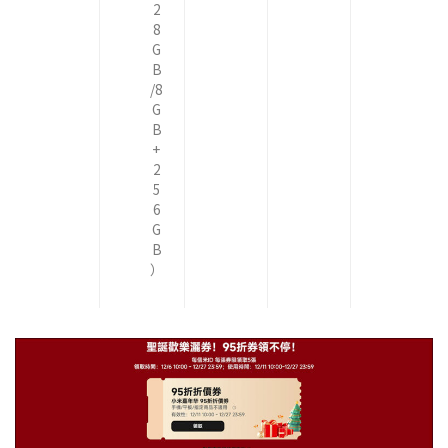
2
8
G
B
/8
G
B
+
2
5
6
G
B
）