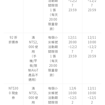
活動期
~12/2
~12/2
間限領
7
7
1 張
23:59
23:59
（每天
20:00
限量發
放）
92 折
滿
每個小
12/11
12/11
折價券
NT$2,
米帳號
20:00
10:00
000 使
活動期
~12/2
~12/2
用
間限領
7
7
（手
1 張
23:59
23:59
機/平
（每天
板/限
20:00
制AIoT
限量發
產品不
放）
適用）
NT$30
滿
每個小
12/6
12/11
0 現金
NT$5,
米帳號
10:00
10:00
券
000 使
活動期
~12/1
~12/1
用
間限領
2
2