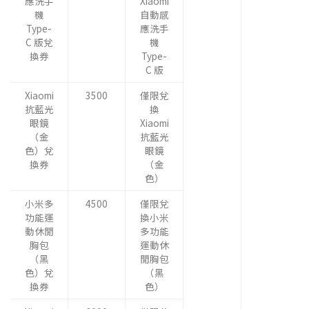
應洗手
Xiaomi
機
自動感
Type-
應洗手
C 版兌
機
換券
Type-
C 版
Xiaomi
3500
僅限兌
抗藍光
換
眼鏡
Xiaomi
（金
抗藍光
色）兌
眼鏡
換券
（金
色）
小米多
4500
僅限兌
功能運
換小米
動休閒
多功能
胸包
運動休
（黑
閒胸包
色）兌
（黑
換券
色）