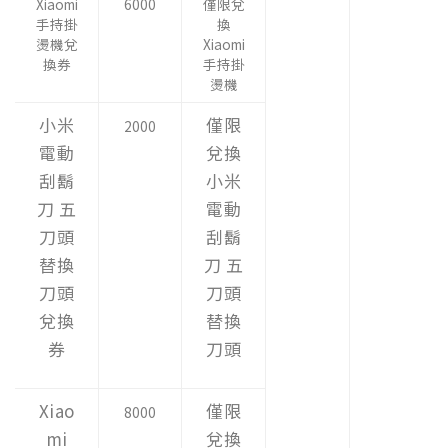
Xiaomi
6000
僅限兌
手持掛
換
燙機兌
Xiaomi
換券
手持掛
燙機
小米
僅限
2000
電動
兌換
刮鬍
小米
刀 五
電動
刀頭
刮鬍
替換
刀 五
刀頭
刀頭
兌換
替換
券
刀頭
Xiao
僅限
8000
mi
兌換