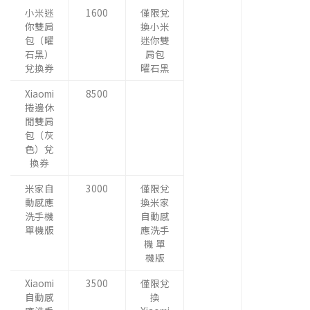
小米迷
1600
僅限兌
你雙肩
換小米
包（曜
迷你雙
石黑）
肩包
兌換券
曜石黑
Xiaomi
8500
捲邊休
閒雙肩
包（灰
色）兌
換券
米家自
3000
僅限兌
動感應
換米家
洗手機
自動感
單機版
應洗手
機 單
機版
Xiaomi
3500
僅限兌
自動感
換