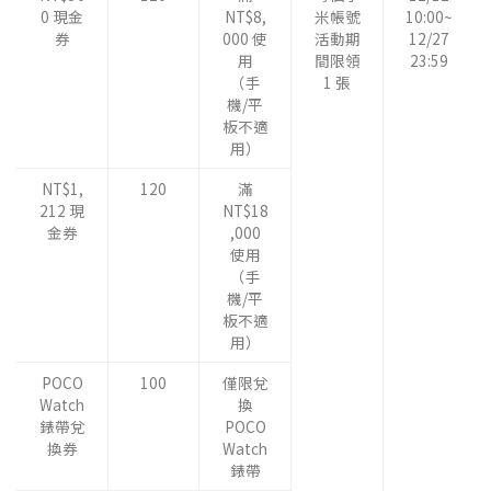
0 現金
NT$8,
米帳號
10:00~
券
000 使
活動期
12/27
用
間限領
23:59
（手
1 張
機/平
板不適
用）
NT$1,
120
滿
212 現
NT$18
金券
,000
使用
（手
機/平
板不適
用）
POCO
100
僅限兌
Watch
換
錶帶兌
POCO
換券
Watch
錶帶