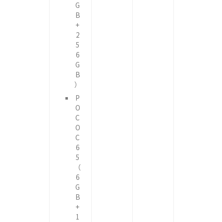
G
B
+
2
5
6
G
B
）
P
O
C
O
C
6
5
（
6
G
B
+
1