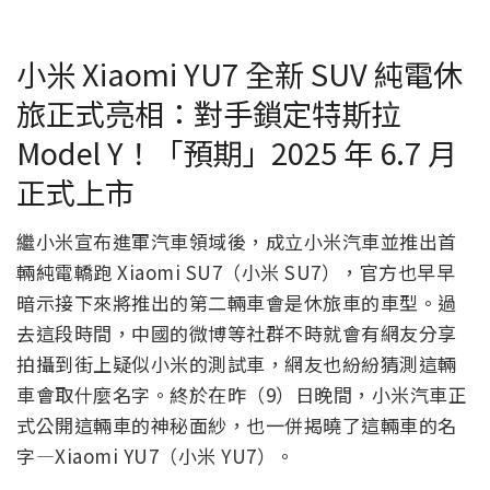
小米 Xiaomi YU7 全新 SUV 純電休
旅正式亮相：對手鎖定特斯拉
Model Y！「預期」2025 年 6.7 月
正式上市
繼小米宣布進軍汽車領域後，成立小米汽車並推出首
輛純電轎跑 Xiaomi SU7（小米 SU7），官方也早早
暗示接下來將推出的第二輛車會是休旅車的車型。過
去這段時間，中國的微博等社群不時就會有網友分享
拍攝到街上疑似小米的測試車，網友也紛紛猜測這輛
車會取什麼名字。終於在昨（9）日晚間，小米汽車正
式公開這輛車的神秘面紗，也一併揭曉了這輛車的名
字—Xiaomi YU7（小米 YU7）。