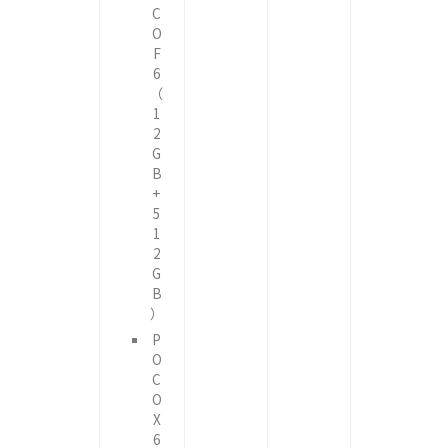
C
O
F
6
（
1
2
G
B
+
5
1
2
G
B
）
P
O
C
O
X
6