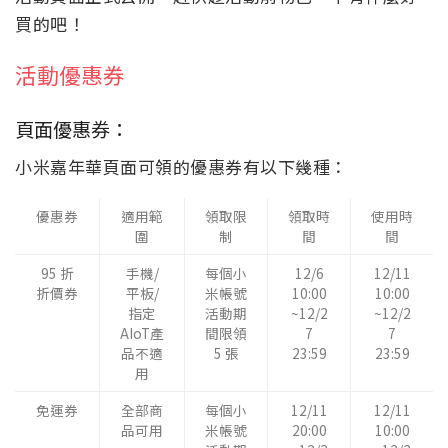
買的吧！
活動優惠券
頁面優惠券：
小米嘉年華頁面可領的優惠券有以下幾種：
優惠券
適用範
領取限
領取時
使用時
圍
制
間
間
95 折
手機/
每個小
12/6
12/11
折價券
平板/
米帳號
10:00
10:00
指定
活動期
~12/2
~12/2
AIoT產
間限領
7
7
品不適
5 張
23:59
23:59
用
免運券
全部商
每個小
12/11
12/11
品可用
米帳號
20:00
10:00