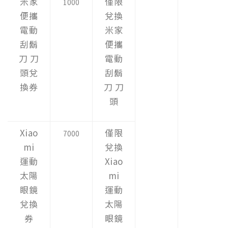
米家
僅限
1000
便攜
兌換
電動
米家
刮鬍
便攜
刀 刀
電動
頭兌
刮鬍
換券
刀 刀
頭
Xiao
僅限
7000
mi
兌換
運動
Xiao
太陽
mi
眼鏡
運動
兌換
太陽
券
眼鏡