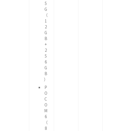
5
G
（
1
2
G
B
+
2
5
6
G
B
）
P
O
C
O
M
6
（
8