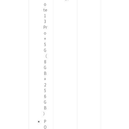
o
te
1
3
Pr
o
+
5
G
（
8
G
B
+
2
5
6
G
B
）
P
O