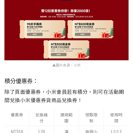
▲圖片來源：小米
積分優惠券：
除了頁面優惠券，小米會員若有積分，則可在活動期
間兌換小米優惠券貨商品兌換券！
優惠券
兌換幾
適用範
領取限
使用時
分
圍
制
間
NT$50
120
滿
每個小
12/12