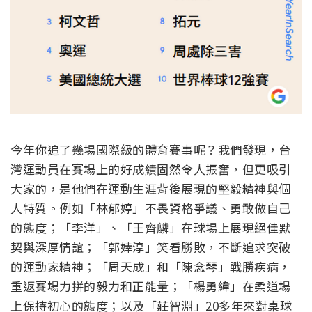
今年你追了幾場國際級的體育賽事呢？我們發現，
台
灣運動員在賽場上的好成績固然令人振奮，但更吸引
大家的，
是他們在運動生涯背後展現的堅毅精神與個
人特質。例如「林郁婷」
不畏資格爭議、勇敢做自己
的態度；「李洋」、「王齊麟」
在球場上展現絕佳默
契與深厚情誼；「郭婞淳」笑看勝敗，
不斷追求突破
的運動家精神；「周天成」和「陳念琴」戰勝疾病，
重返賽場力拼的毅力和正能量；「楊勇緯」
在柔道場
上保持初心的態度；以及「莊智淵」
20多年來對桌球