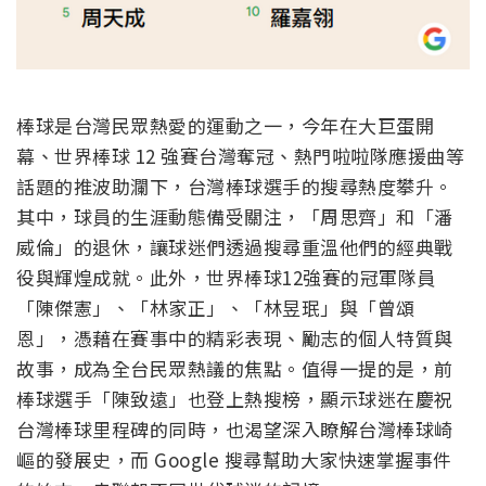
棒球是台灣民眾熱愛的運動之一，今年在大巨蛋開
幕、世界棒球 12 強賽台灣奪冠、熱門啦啦隊應援曲等
話題的推波助瀾下，
台灣棒球選手的搜尋熱度攀升。
其中，球員的生涯動態備受關注，「
周思齊」和「潘
威倫」的退休，
讓球迷們透過搜尋重溫他們的經典戰
役與輝煌成就。此外，
世界棒球12強賽的冠軍隊員
「陳傑憲」、「林家正」、「林昱珉」
與「曾頌
恩」，憑藉在賽事中的精彩表現、勵志的個人特質與
故事，
成為全台民眾熱議的焦點。值得一提的是，前
棒球選手「陳致遠」
也登上熱搜榜，顯示球迷在慶祝
台灣棒球里程碑的同時，
也渴望深入瞭解台灣棒球崎
嶇的發展史，而 Google 搜尋幫助大家快速掌握事件