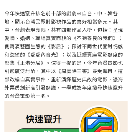
今年快速竄升排名前十部的戲劇來自台、中、韓各
地，
顯示台灣民眾對影視作品的喜好相當多元。其
中，台劇表現亮眼，
共有四部作品入榜，包括：呈現
愛情、婚姻、職場真實面貌的《
不夠善良的我們》；
側寫演藝圈生態的《影后》；
探討不同世代面對情感
和慾望的《愛愛內含光》；
以及延續賣座電影熱度的
影集《正港分局》。值得一提的是，
今年台灣電影也
引起廣泛討論，其中以《周處除三害》最受矚目。
這
部改編自真實事件、重新演繹歷史典故的電影，
憑海
外票房創新高引發熱議，
一舉成為年度搜尋快速竄升
的台灣電影第一名。