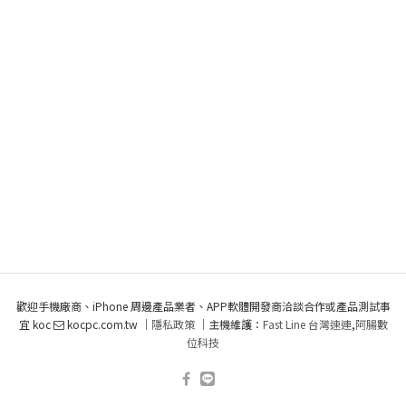
歡迎手機廠商、iPhone 周邊產品業者、APP軟體開發商洽談合作或產品測試事
宜 koc
kocpc.com.tw ｜
隱私政策
｜主機維護：
Fast Line 台灣速連
,
阿腸數
位科技