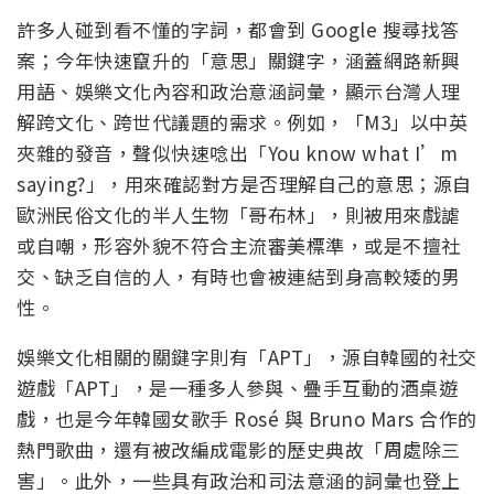
許多人碰到看不懂的字詞，都會到 Google 搜尋找答
案；今年快速竄升的「意思」關鍵字，涵蓋網路新興
用語、
娛樂文化內容和政治意涵詞彙，顯示台灣人理
解跨文化、
跨世代議題的需求。例如，「M3」以中英
夾雜的發音，
聲似快速唸出「You know what I’m
saying?」，用來確認對方是否理解自己的意思；
源自
歐洲民俗文化的半人生物「哥布林」，則被用來戲謔
或自嘲，
形容外貌不符合主流審美標準，或是不擅社
交、缺乏自信的人，
有時也會被連結到身高較矮的男
性。
娛樂文化相關的關鍵字則有「APT」，源自韓國的社交
遊戲「
APT」，是一種多人參與、疊手互動的酒桌遊
戲，
也是今年韓國女歌手 Rosé 與 Bruno Mars 合作的
熱門歌曲，還有被改編成電影的歷史典故「周處除三
害」。
此外，一些具有政治和司法意涵的詞彙也登上