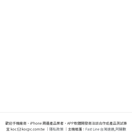
歡迎手機廠商、iPhone 周邊產品業者、APP軟體開發商洽談合作或產品測試事
宜 koc
kocpc.com.tw ｜
隱私政策
｜主機維護：
Fast Line 台灣速連
,
阿腸數