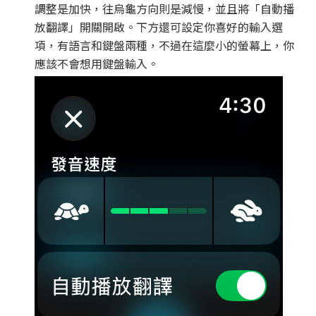
調整是加快，往烏龜方向則是減慢，並且將「自動播
放翻譯」開關開啟。下方還可設定你喜好的輸入選
項，有語言和鍵盤兩種，不過在這麼小的螢幕上，你
應該不會想用鍵盤輸入。